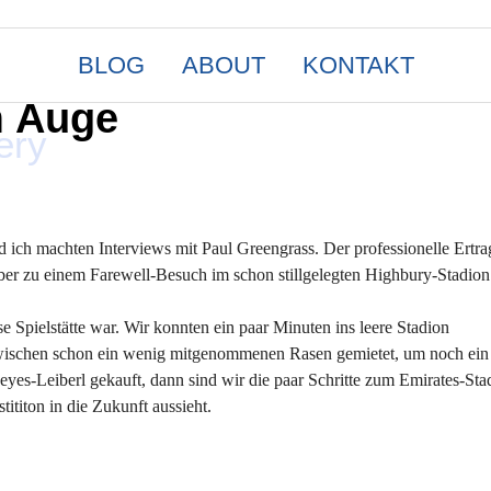
BLOG
ABOUT
KONTAKT
m Auge
ery
ich machten Interviews mit Paul Greengrass. Der professionelle Ertra
aber zu einem Farewell-Besuch im schon stillgelegten Highbury-Stadion
se Spielstätte war. Wir konnten ein paar Minuten ins leere Stadion
wischen schon ein wenig mitgenommenen Rasen gemietet, um noch ein
yes-Leiberl gekauft, dann sind wir die paar Schritte zum Emirates-St
ititon in die Zukunft aussieht.