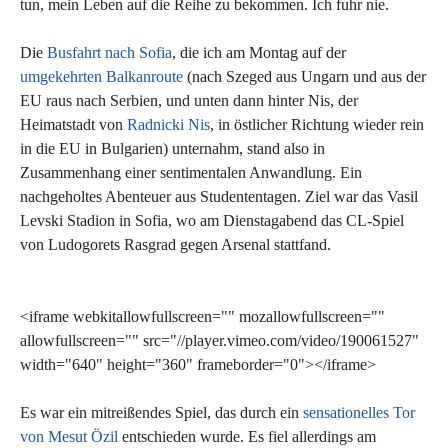
tun, mein Leben auf die Reihe zu bekommen. Ich fuhr nie.
Die
Busfahrt nach Sofia
, die ich am Montag auf der
umgekehrten Balkanroute
(nach Szeged aus Ungarn und aus der
EU raus nach Serbien, und unten dann hinter Nis, der
Heimatstadt von
Radnicki Nis
, in östlicher Richtung wieder rein
in die EU in Bulgarien) unternahm, stand also in
Zusammenhang einer sentimentalen Anwandlung. Ein
nachgeholtes Abenteuer aus Studententagen. Ziel war das Vasil
Levski Stadion in Sofia, wo am Dienstagabend das CL-Spiel
von Ludogorets Rasgrad gegen Arsenal stattfand.
<iframe webkitallowfullscreen="" mozallowfullscreen=""
allowfullscreen="" src="//player.vimeo.com/video/190061527"
width="640" height="360" frameborder="0"></iframe>
Es war ein mitreißendes Spiel, das durch ein
sensationelles Tor
von Mesut Özil
entschieden wurde. Es fiel allerdings am