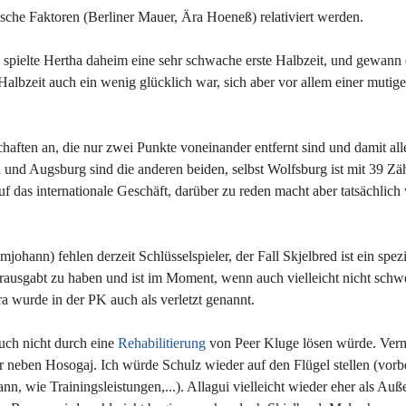
ische Faktoren (Berliner Mauer, Ära Hoeneß) relativiert werden.
a spielte Hertha daheim eine sehr schwache erste Halbzeit, und gewann
lbzeit auch ein wenig glücklich war, sich aber vor allem einer mutige
aften an, die nur zwei Punkte voneinander entfernt sind und damit all
 und Augsburg sind die anderen beiden, selbst Wolfsburg ist mit 39 Zä
auf das internationale Geschäft, darüber zu reden macht aber tatsächlich
hann) fehlen derzeit Schlüsselspieler, der Fall Skjelbred ist ein spezie
erausgabt zu haben und ist im Moment, wenn auch vielleicht nicht schw
 wurde in der PK auch als verletzt genannt.
auch nicht durch eine
Rehabilitierung
von Peer Kluge lösen würde. Verm
r neben Hosogaj. Ich würde Schulz wieder auf den Flügel stellen (vorbe
nn, wie Trainingsleistungen,...). Allagui vielleicht wieder eher als Auße