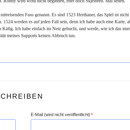
on. Ronny wird wohl nicht beginnen, eher doch Skjelbred. Mal sehen.
mitreisenden Fans genannt. Es sind 1523 Herthaner, das Spiel ist nicht
 1524 werden es auf jeden Fall sein, denn ich habe auch eine Karte, al
t im Käfig. Ich habe einfach im Netz gebucht, und werde, wie ich das im
nsität meines Supports keinen Abbruch tun.
SCHREIBEN
E-Mail (wird nicht veröffentlicht)
*