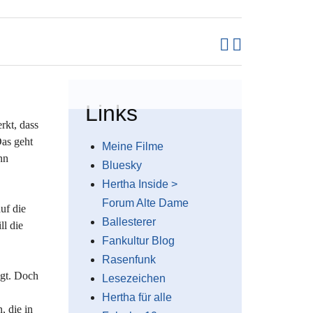
Links
rkt, dass
Das geht
Meine Filme
nn
Bluesky
Hertha Inside >
Forum Alte Dame
uf die
Ballesterer
ll die
Fankultur Blog
Rasenfunk
ngt. Doch
Lesezeichen
Hertha für alle
, die in