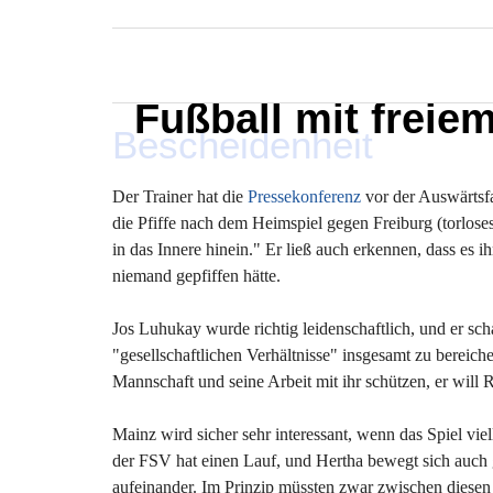
MARXELINHO
Fußball mit freie
Bescheidenheit
Der Trainer hat die
Pressekonferenz
vor der Auswärtsfa
die Pfiffe nach dem Heimspiel gegen Freiburg (torlo
in das Innere hinein." Er ließ auch erkennen, dass e
niemand gepfiffen hätte.
Jos Luhukay wurde richtig leidenschaftlich, und er sch
"gesellschaftlichen Verhältnisse" insgesamt zu bereiche
Mannschaft und seine Arbeit mit ihr schützen, er wil
Mainz wird sicher sehr interessant, wenn das Spiel vi
der FSV hat einen Lauf, und Hertha bewegt sich auch g
aufeinander. Im Prinzip müssten zwar zwischen diesen b