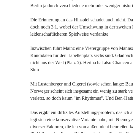
Berlin ja durch verschiedene mehr oder weniger histor
Die Erinnerung an das Hinspiel schadet auch nicht. D
doch noch 3:1, wobei der Umschwung in der zweiten Ha
leidenschaftlicheren Spielweise verdankte.
Inzwischen führt Mainz eine Vierergruppe von Mannsch
Kandidaten für den Tabellenplatz sechs sind. Gladbach
nicht aus der Welt (Platz 5). Hertha hat also Chancen 
Sinn.
Mit Lustenberger und Cigerci (sowie schon lange: Baumjo
Norweger scheint sich insgesamt ein wenig zu stark v
verletzt, so doch kaum "im Rhythmus". Und Ben-Hatira
Das ergibt ein diffiziles Aufstellungsproblem, das ich 
legt sich eine konservative Variante nahe, mit Niemeye
diverser Faktoren, die ich von außen nicht beurteilen ka