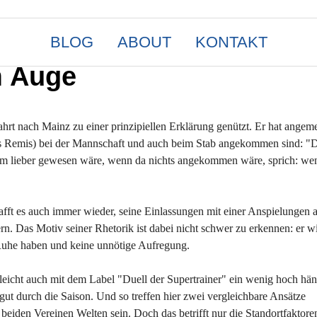
BLOG
ABOUT
KONTAKT
m Auge
hrt nach Mainz zu einer prinzipiellen Erklärung genützt. Er hat angeme
ses Remis) bei der Mannschaft und auch beim Stab angekommen sind: "
s ihm lieber gewesen wäre, wenn da nichts angekommen wäre, sprich: we
afft es auch immer wieder, seine Einlassungen mit einer Anspielungen a
rn. Das Motiv seiner Rhetorik ist dabei nicht schwer zu erkennen: er wi
l Ruhe haben und keine unnötige Aufregung.
elleicht auch mit dem Label "Duell der Supertrainer" ein wenig hoch hä
ut durch die Saison. Und so treffen hier zwei vergleichbare Ansätze
eiden Vereinen Welten sein. Doch das betrifft nur die Standortfaktoren