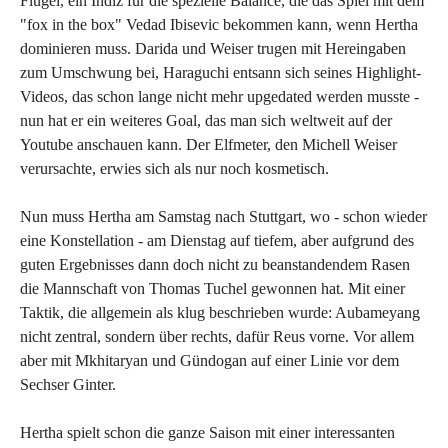
Flügel, ein Indiz für die spezielle Balance, die das Spiel mit dem
"fox in the box" Vedad Ibisevic bekommen kann, wenn Hertha
dominieren muss. Darida und Weiser trugen mit Hereingaben
zum Umschwung bei, Haraguchi entsann sich seines Highlight-
Videos, das schon lange nicht mehr upgedated werden musste -
nun hat er ein weiteres Goal, das man sich weltweit auf der
Youtube anschauen kann. Der Elfmeter, den Michell Weiser
verursachte, erwies sich als nur noch kosmetisch.
Nun muss Hertha am Samstag nach Stuttgart, wo - schon wieder
eine Konstellation - am Dienstag auf tiefem, aber aufgrund des
guten Ergebnisses dann doch nicht zu beanstandendem Rasen
die Mannschaft von Thomas Tuchel gewonnen hat. Mit einer
Taktik, die allgemein als klug beschrieben wurde: Aubameyang
nicht zentral, sondern über rechts, dafür Reus vorne. Vor allem
aber mit Mkhitaryan und Gündogan auf einer Linie vor dem
Sechser Ginter.
Hertha spielt schon die ganze Saison mit einer interessanten