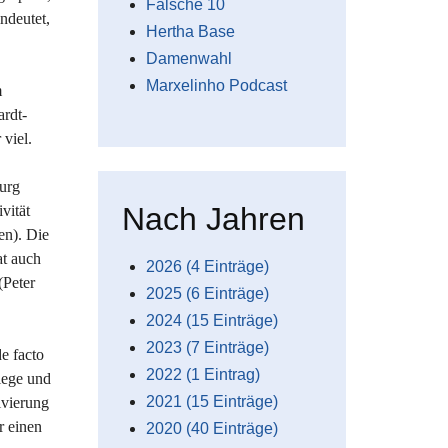
Falsche 10
ndeutet,
Hertha Base
Damenwahl
Marxelinho Podcast
m
ardt-
 viel.
burg
Nach Jahren
vität
en). Die
at auch
2026 (4 Einträge)
(Peter
2025 (6 Einträge)
2024 (15 Einträge)
2023 (7 Einträge)
e facto
2022 (1 Eintrag)
Siege und
2021 (15 Einträge)
ivierung
r einen
2020 (40 Einträge)