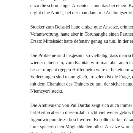
dazu die schon länger Absenten - und das bei einem Kad
ergibt eine Notelf, bei der man dann mit Achtungserfo
Stocker zum Beispiel hatte einige gute Ansätze, erinn
Verantwortung, hatte aber in Torunarigha einen Partne
Ersatz Mittelstädt hatte defensiv genug zu tun. In der e
Die Probleme sind insgesamt so vielfältig, dass man s
wieder dabei sein, vom Kapitän wird man aber auch im 
besser umgeht (gegen Hoffenheim wäre er bei einem w
Verletzungen sind mannigfach, trotzdem ist die Frage, 
mit dem Charakter des Trainers zu tun, der sicher neu
Niemeyer) steckt.
Die Ambivalenz von Pal Dardai zeigt sich auch immer w
hat Hertha aber in diesem Jahr nicht viel weiter gebrac
Irgendwiepunkte zu beschwören. Er sollte stärker dara
ihrer spielerischen Möglichkeiten nützt. Ansätze ware