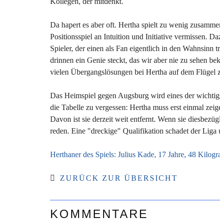
Kollegen, der mitdenkt.
Da hapert es aber oft. Hertha spielt zu wenig zusamme
Positionsspiel an Intuition und Initiative vermissen.
Spieler, der einen als Fan eigentlich in den Wahnsinn 
drinnen ein Genie steckt, das wir aber nie zu sehen b
vielen Übergangslösungen bei Hertha auf dem Flügel z
Das Heimspiel gegen Augsburg wird eines der wichtigst
die Tabelle zu vergessen: Hertha muss erst einmal zei
Davon ist sie derzeit weit entfernt. Wenn sie diesbe
reden. Eine "dreckige" Qualifikation schadet der Lig
Herthaner des Spiels: Julius Kade, 17 Jahre, 48 Kilog
ZURÜCK ZUR ÜBERSICHT
KOMMENTARE