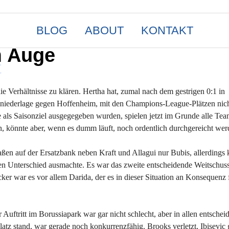
BLOG
ABOUT
KONTAKT
m Auge
t
e Verhältnisse zu klären. Hertha hat, zumal nach dem gestrigen 0:1 in
niederlage gegen Hoffenheim, mit den Champions-League-Plätzen nich
e als Saisonziel ausgegegeben wurden, spielen jetzt im Grunde alle Tea
an, könnte aber, wenn es dumm läuft, noch ordentlich durchgereicht wer
ßen auf der Ersatzbank neben Kraft und Allagui nur Bubis, allerdings 
den Unterschied ausmachte. Es war das zweite entscheidende Weitschuss
ker war es vor allem Darida, der es in dieser Situation an Konsequenz 
Auftritt im Borussiapark war gar nicht schlecht, aber in allen entsche
z stand, war gerade noch konkurrenzfähig. Brooks verletzt, Ibisevic g