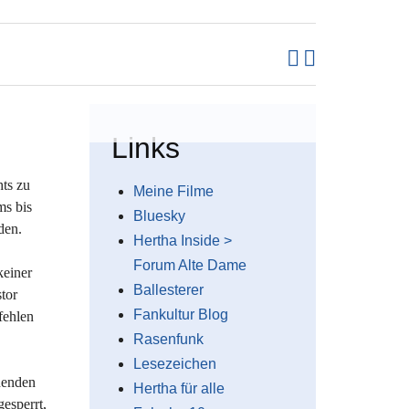
Links
ts zu
Meine Filme
ms bis
Bluesky
den.
Hertha Inside >
Forum Alte Dame
keiner
Ballesterer
tor
Fankultur Blog
fehlen
Rasenfunk
Lesezeichen
idenden
Hertha für alle
esperrt,