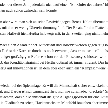
er, der dieses Jahr jedenfalls nicht auf einen "Einkäufer des Jahres" hi
lgen auch schon zufrieden sein könnte.
ern aber wird man sich an seine Passivität gegen Benes. Kalou übernah
r, mit dem er wenig Übereinstimmung fand. Der Ersatz für den Plattenh
rsten Halbzeit hielt Hertha halbwegs mit, in der zweiten ging nicht mehr
chwer einen Ansatz findet. Mittelstädt und Ibisevic werden gegen Augs
Herbst der Karriere durchaus noch erwarten, dass er mit seiner Impulsi
eniger großzügigen Referee schon vor der Pause ausgeschlossen word
ob das Konditionstraining bei Hertha optimal ist, immer virulent. Das h
gierig auf Innovationen ist, in dem aber eben auch ein "Kampfschwein" 
ieder bei der Spielanlage. Er will die Mannschaft sicher entwickeln, d
ht, und Dardai ist sich zumindest rhetotisch nie zu schade, "dreckige" 
uf achten, dass die Mannschaft die gute Ausgangsposition für eine Kult
n in Gladbach zu sehen, Hackentricks im Mittelfeld brauchen aber imme