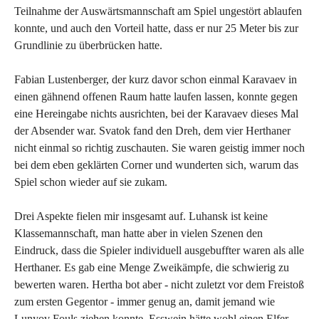
Teilnahme der Auswärtsmannschaft am Spiel ungestört ablaufen
konnte, und auch den Vorteil hatte, dass er nur 25 Meter bis zur
Grundlinie zu überbrücken hatte.
Fabian Lustenberger, der kurz davor schon einmal Karavaev in
einen gähnend offenen Raum hatte laufen lassen, konnte gegen
eine Hereingabe nichts ausrichten, bei der Karavaev dieses Mal
der Absender war. Svatok fand den Dreh, dem vier Herthaner
nicht einmal so richtig zuschauten. Sie waren geistig immer noch
bei dem eben geklärten Corner und wunderten sich, warum das
Spiel schon wieder auf sie zukam.
Drei Aspekte fielen mir insgesamt auf. Luhansk ist keine
Klassemannschaft, man hatte aber in vielen Szenen den
Eindruck, dass die Spieler individuell ausgebuffter waren als alle
Herthaner. Es gab eine Menge Zweikämpfe, die schwierig zu
bewerten waren. Hertha bot aber - nicht zuletzt vor dem Freistoß
zum ersten Gegentor - immer genug an, damit jemand wie
Lunyov Fouls ziehen konnte. Esswein hätte wohl einen Elfer