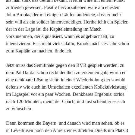
als man stark das Gefühl bekam, Hertha wäre mit einem Punkt
zufrieden gewesen. Positiv hervorzuheben wäre am ehesten
John Brooks, der mit einigen Läufen andeutete, dass er mehr
sein will als ein solider Innenverteidiger. Hertha fehlt ein Spieler,
der in der Lage ist, die Kapiteleinteilung im Match
vorzunehmen, der signalisiert, wann es angebracht ist, zu
intensivieren. Es spricht vieles dafür, Brooks nächstes Jahr schon
zum Kapitän zu machen, finde ich.
Jetzt muss das Semifinale gegen den BVB gespielt werden, zu
dem Pal Dardai schon recht deutlich zu erkennen gab, worin er
eine denkbare Lösung sieht: In einer Wiederholung der sowohl
defensiv wie auch im Umschalten exzellenten Kollektivleistung
im Ligaspiel vor ein paar Wochen. Denkbares Ergebnis: torlos
nach 120 Minuten, meint der Coach, und fast scheint er es sich
zu wünschen.
Dann kommen die Bayern, und danach wird man sehen, ob es
in Leverkusen noch den Anreiz eines direkten Duells um Platz 3