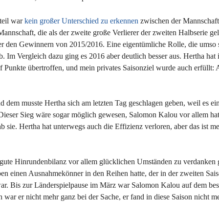
teil war
kein großer Unterschied zu erkennen
zwischen der Mannschaft,
Mannschaft, die als der zweite große Verlierer der zweiten Halbserie ge
nter den Gewinnern von 2015/2016. Eine eigentümliche Rolle, die umso 
b. Im Vergleich dazu ging es 2016 aber deutlich besser aus. Hertha hat
Punkte übertroffen, und mein privates Saisonziel wurde auch erfüllt:
d dem musste Hertha sich am letzten Tag geschlagen geben, weil es ei
 Dieser Sieg wäre sogar möglich gewesen, Salomon Kalou vor allem hat
 sie. Hertha hat unterwegs auch die Effizienz verloren, aber das ist me
ie gute Hinrundenbilanz vor allem glücklichen Umständen zu verdanken
en einen Ausnahmekönner in den Reihen hatte, der in der zweiten Sais
war. Bis zur Länderspielpause im März war Salomon Kalou auf dem be
 war er nicht mehr ganz bei der Sache, er fand in diese Saison nicht m