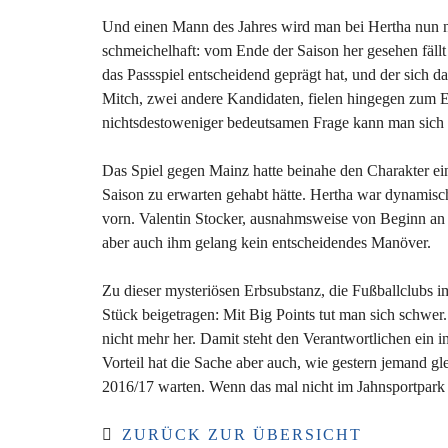
Und einen Mann des Jahres wird man bei Hertha nun nic
schmeichelhaft: vom Ende der Saison her gesehen fällt
das Passspiel entscheidend geprägt hat, und der sich 
Mitch, zwei andere Kandidaten, fielen hingegen zum En
nichtsdestoweniger bedeutsamen Frage kann man sich e
Das Spiel gegen Mainz hatte beinahe den Charakter eine
Saison zu erwarten gehabt hätte. Hertha war dynamische
vorn. Valentin Stocker, ausnahmsweise von Beginn an da
aber auch ihm gelang kein entscheidendes Manöver.
Zu dieser mysteriösen Erbsubstanz, die Fußballclubs i
Stück beigetragen: Mit Big Points tut man sich schwer
nicht mehr her. Damit steht den Verantwortlichen ein i
Vorteil hat die Sache aber auch, wie gestern jemand gl
2016/17 warten. Wenn das mal nicht im Jahnsportpark s
ZURÜCK ZUR ÜBERSICHT