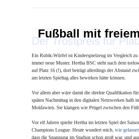
MARXELINHO
Fußball mit freie
Der Trostpreis für Platz
Ein Rubik-Würfel ist Kinderspielzeug im Vergleich zu d
immer neue Muster. Hertha BSC steht nach dem torlose
auf Platz 16 (!), dort beträgt allerdings der Abstand z
am letzten Spieltag alles bewirken hätte können.
Vor allem aber wäre damit die direkte Qualifikation f
späten Nachmittag in den digitalen Netzwerken halb i
Moldawien. Sie klangen wie Prügel zwischen den Füß
Vor elf Jahren spielte Hertha im letzten Spiel der Sa
Champions League. Heute wundert mich,
wie gelasse
dass die Spannung im Stadion schon groß war, und auch