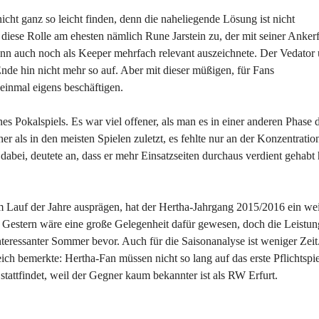
ht ganz so leicht finden, denn die naheliegende Lösung ist nicht
 diese Rolle am ehesten nämlich Rune Jarstein zu, der mit seiner Anker
dann auch noch als Keeper mehrfach relevant auszeichnete. Der Vedator
de hin nicht mehr so auf. Aber mit dieser müßigen, für Fans
inmal eigens beschäftigen.
s Pokalspiels. Es war viel offener, als man es in einer anderen Phase 
r als in den meisten Spielen zuletzt, es fehlte nur an der Konzentratio
bei, deutete an, dass er mehr Einsatzseiten durchaus verdient gehabt h
m Lauf der Jahre ausprägen, hat der Hertha-Jahrgang 2015/2016 ein wei
. Gestern wäre eine große Gelegenheit dafür gewesen, doch die Leistu
nteressanter Sommer bevor. Auch für die Saisonanalyse ist weniger Zeit
eich bemerkte: Hertha-Fan müssen nicht so lang auf das erste Pflichtspi
tattfindet, weil der Gegner kaum bekannter ist als RW Erfurt.