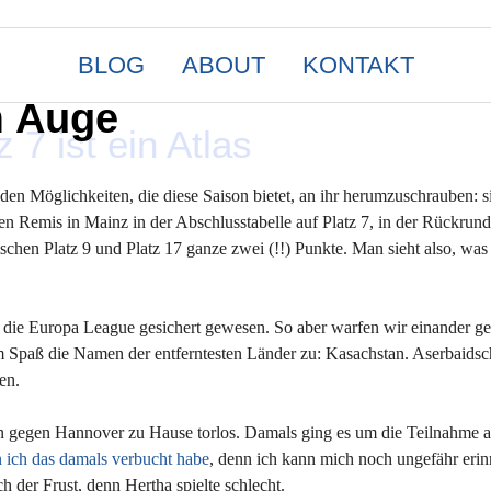
BLOG
ABOUT
KONTAKT
m Auge
 7 ist ein Atlas
en Möglichkeiten, die diese Saison bietet, an ihr herumzuschrauben: si
n Remis in Mainz in der Abschlusstabelle auf Platz 7, in der Rückrund
wischen Platz 9 und Platz 17 ganze zwei (!!) Punkte. Man sieht also, was
ür die Europa League gesichert gewesen. So aber warfen wir einander g
m Spaß die Namen der entferntesten Länder zu: Kasachstan. Aserbaidsc
en.
ison gegen Hannover zu Hause torlos. Damals ging es um die Teilnahme a
n ich das damals verbucht habe
, denn ich kann mich noch ungefähr erin
 der Frust, denn Hertha spielte schlecht.