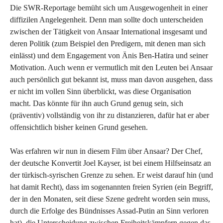
Die SWR-Reportage bemüht sich um Ausgewogenheit in einer
diffizilen Angelegenheit. Denn man sollte doch unterscheiden
zwischen der Tätigkeit von Ansaar International insgesamt und
deren Politik (zum Beispiel den Predigern, mit denen man sich
einlässt) und dem Engagement von Änis Ben-Hatira und seiner
Motivation. Auch wenn er vermutlich mit den Leuten bei Ansaar
auch persönlich gut bekannt ist, muss man davon ausgehen, dass
er nicht im vollen Sinn überblickt, was diese Organisation
macht. Das könnte für ihn auch Grund genug sein, sich
(präventiv) vollständig von ihr zu distanzieren, dafür hat er aber
offensichtlich bisher keinen Grund gesehen.
Was erfahren wir nun in diesem Film über Ansaar? Der Chef,
der deutsche Konvertit Joel Kayser, ist bei einem Hilfseinsatz an
der türkisch-syrischen Grenze zu sehen. Er weist darauf hin (und
hat damit Recht), dass im sogenannten freien Syrien (ein Begriff,
der in den Monaten, seit diese Szene gedreht worden sein muss,
durch die Erfolge des Bündnisses Assad-Putin an Sinn verloren
hat), die Unterscheidung zwischen Freiheitskämpfern gegen das