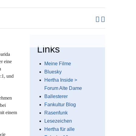
Links
arida
er eine
Meine Filme
m
Bluesky
:1, und
Hertha Inside >
Forum Alte Dame
Ballesterer
nehmen
Fankultur Blog
bei
mit einem
Rasenfunk
Lesezeichen
Hertha für alle
wie