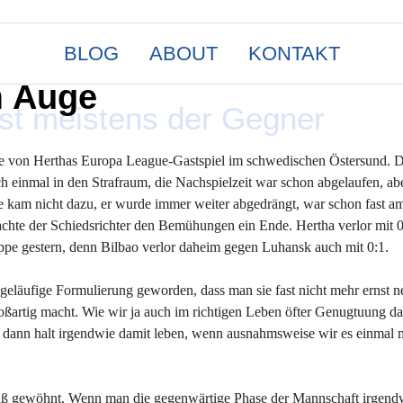
BLOG
ABOUT
KONTAKT
m Auge
ist meistens der Gegner
e von Herthas Europa League-Gastspiel im schwedischen Östersund. D
ch einmal in den Strafraum, die Nachspielzeit war schon abgelaufen, ab
 kam nicht dazu, er wurde immer weiter abgedrängt, war schon fast a
machte der Schiedsrichter den Bemühungen ein Ende. Hertha verlor mit 0
uppe gestern, denn Bilbao verlor daheim gegen Luhansk auch mit 0:1.
 geläufige Formulierung geworden, dass man sie fast nicht mehr ernst 
großartig macht. Wie wir ja auch im richtigen Leben öfter Genugtuung da
 dann halt irgendwie damit leben, wenn ausnahmsweise wir es einmal 
Maß gewöhnt. Wenn man die gegenwärtige Phase der Mannschaft irgend