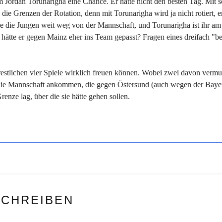
m Jordan Torunarigha eine Chance. Er hatte nicht den besten Tag. Mit 
ie Grenzen der Rotation, denn mit Torunarigha wird ja nicht rotiert, e
e die Jungen weit weg von der Mannschaft, und Torunarigha ist ihr am
hätte er gegen Mainz eher ins Team gepasst? Fragen eines dreifach "be
 restlichen vier Spiele wirklich freuen können. Wobei zwei davon vermu
f die Mannschaft ankommen, die gegen Östersund (auch wegen der Bayer
nze lag, über die sie hätte gehen sollen.
SCHREIBEN