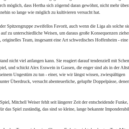
h möglich, dass Hertha sich zögernd daran gewöhnt, nicht mehr übera
ehin so lange wie möglich zu kultivieren versucht hat.
der Spitzengruppe zweifellos Favorit, auch wenn die Liga als solche si
ngs auf zu unterschiedliche Weisen, um daraus große Konsequenzen ziehe
, originelles Team, insgesamt eine Art schwedisches Hoffenheim - eine
tand nicht viel anfangen kann. Sie reagiert darauf tendenziell mit Sche
Spiel, und schickt Alex Esswein in Gassen, die enger sind als in der Alts
t seinem Ungestüm zu tun - einer, wie wir längst wissen, zwiespältigen
unter Überdruck, versucht abenteuerliche, gelupfte Doppelpässe, denen
iel, Mitchell Weiser fehlt seit längerer Zeit der entscheidende Funke
 das Spiel zuständig, das sind so kleine, lange bekannte Imponderabil