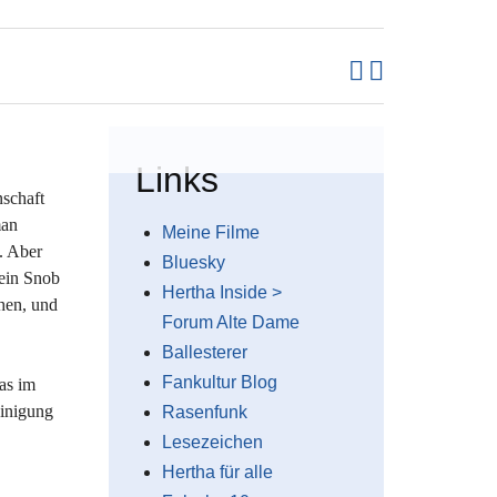
Links
schaft
man
Meine Filme
. Aber
Bluesky
 ein Snob
Hertha Inside >
ehen, und
Forum Alte Dame
Ballesterer
Fankultur Blog
as im
einigung
Rasenfunk
Lesezeichen
Hertha für alle