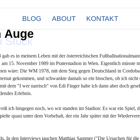
BLOG
ABOUT
KONTAKT
m Auge
i Stück
gab es in meinem Leben mit der österreichischen Fußballnationalmann
am 15. November 1989 im Praterstadion in Wien. Eigentlich müsste 
ähnen wäre: Die WM 1978, mit dem Sieg gegen Deutschland in Cordoba
s Internat gekommen, und schwankte damals so ein bisschen, ob ich nicht
:2 mit dem "I wer narrisch" von Edi Finger habe ich dann aber doch ges
dendes Erlebnis.
iß ich hingegen noch, wo wir standen im Stadion: Es war ein Spiel, d
ielte quasi unter dem Vorbehalt, der ein Jahr später mit der Wiederver
s. In den Interviews tauchen Matthias Sammer ("Die Ursachen für die