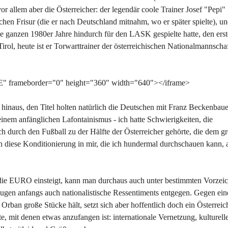
or allem aber die Österreicher: der legendär coole Trainer Josef "Pepi"
chen Frisur (die er nach Deutschland mitnahm, wo er später spielte), u
 ganzen 1980er Jahre hindurch für den LASK gespielte hatte, den ers
ol, heute ist er Torwarttrainer der österreichischen Nationalmannschaf
" frameborder="0" height="360" width="640"></iframe>
 hinaus, den Titel holten natürlich die Deutschen mit Franz Beckenbaue
einem anfänglichen Lafontainismus - ich hatte Schwierigkeiten, die
ich durch den Fußball zu der Hälfte der Österreicher gehörte, die dem g
ch diese Konditionierung in mir, die ich hundermal durchschauen kann, 
 die EURO einsteigt, kann man durchaus auch unter bestimmten Vorzei
ugen anfangs auch nationalistische Ressentiments entgegen. Gegen ein
Orban große Stücke hält, setzt sich aber hoffentlich doch ein Österreic
, mit denen etwas anzufangen ist: internationale Vernetzung, kulturell