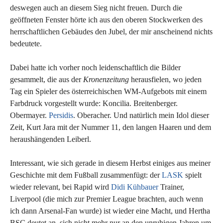
deswegen auch an diesem Sieg nicht freuen. Durch die
geöffneten Fenster hörte ich aus den oberen Stockwerken des
herrschaftlichen Gebäudes den Jubel, der mir anscheinend nichts
bedeutete.
Dabei hatte ich vorher noch leidenschaftlich die Bilder
gesammelt, die aus der
Kronenzeitung
herausfielen, wo jeden
Tag ein Spieler des österreichischen WM-Aufgebots mit einem
Farbdruck vorgestellt wurde: Koncilia. Breitenberger.
Obermayer.
Persidis
. Oberacher. Und natürlich mein Idol dieser
Zeit, Kurt Jara mit der Nummer 11, den langen Haaren und dem
heraushängenden Leiberl.
Interessant, wie sich gerade in diesem Herbst einiges aus meiner
Geschichte mit dem Fußball zusammenfügt: der
LASK
spielt
wieder relevant, bei Rapid wird
Didi Kühbauer
Trainer,
Liverpool (die mich zur Premier League brachten, auch wenn
ich dann Arsenal-Fan wurde) ist wieder eine Macht, und Hertha
BSC deutet an, sich nicht mehr nur an den unruhigen Jahren um