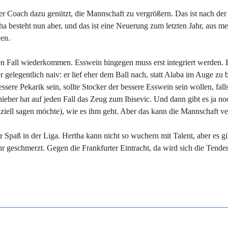
der Coach dazu genützt, die Mannschaft zu vergrößern. Das ist nach der
 besteht nun aber, und das ist eine Neuerung zum letzten Jahr, aus me
ven.
eden Fall wiederkommen. Esswein hingegen muss erst integriert werden. 
elegentlich naiv: er lief eher dem Ball nach, statt Alaba im Auge zu b
ssere Pekarik sein, sollte Stocker der bessere Esswein sein wollen, falls
ieber hat auf jeden Fall das Zeug zum Ibisevic. Und dann gibt es ja no
ell sagen möchte), wie es ihm geht. Aber das kann die Mannschaft ver
Spaß in der Liga. Hertha kann nicht so wuchern mit Talent, aber es gi
geschmerzt. Gegen die Frankfurter Eintracht, da wird sich die Tenden