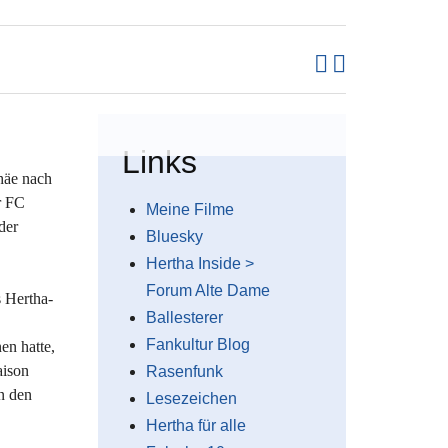
Links
häe nach
r FC
Meine Filme
der
Bluesky
Hertha Inside >
Forum Alte Dame
s Hertha-
Ballesterer
Fankultur Blog
en hatte,
aison
Rasenfunk
n den
Lesezeichen
Hertha für alle