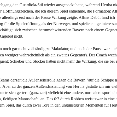
chgang den Guardiola-Stil wieder ausgepackt hatte, während Hertha nic
 Hoffnungszeichen, die ich diesem Spiel entnehme, die Formation: Alla
e allerdings erst nach der Pause Wirkung zeigte. Allans Debüt fand ich
für die Spieleröffnung als der Norweger, und spielte einige interessan
beschäftigt, sich zwischen herumschwirrenden Bayern nach einem Gegne
Angebot nicht.
 noch gar nicht vollständig zu Makulatur, und nach der Pause war auc
en weniger wahrscheinlich als ein zweites Gegentor). Der Coach wech
ent: Schieber und Stocker hatten nicht mehr die Wirkung, die sie bei
 Teams derzeit die Außenseiterrolle gegen die Bayern "auf die Schippe
t. Aber zu der ganzen Außendarstellung von Hertha gestatte ich mir viel
tete sich gestern (ganz zart) vielleicht eine andere, normalere sportlich
 fleißigen Mannschaft" an. Das 0:3 durch Robben weist zwar in eine 
nem Spiel, das durch zwei Tore in den ungünstigsten Momenten für Her