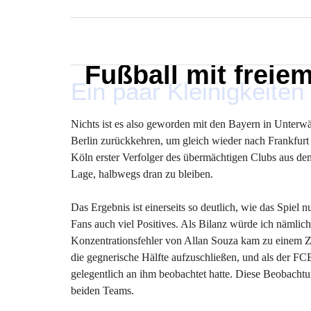
MARXELINHO
Fußball mit freie
Ein paar Kleinigkeite
Nichts ist es also geworden mit den Bayern in Unterw
Berlin zurückkehren, um gleich wieder nach Frankfurt 
Köln erster Verfolger des übermächtigen Clubs aus dem
Lage, halbwegs dran zu bleiben.
Das Ergebnis ist einerseits so deutlich, wie das Spiel 
Fans auch viel Positives. Als Bilanz würde ich nämlich
Konzentrationsfehler von Allan Souza kam zu einem Zei
die gegnerische Hälfte aufzuschließen, und als der FCB
gelegentlich an ihm beobachtet hatte. Diese Beobacht
beiden Teams.