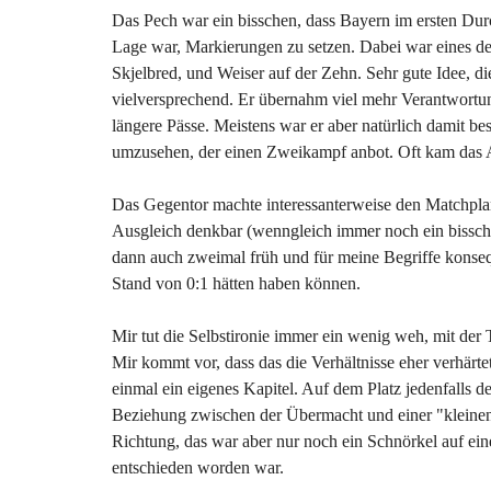
Das Pech war ein bisschen, dass Bayern im ersten Dur
Lage war, Markierungen zu setzen. Dabei war eines der
Skjelbred, und Weiser auf der Zehn. Sehr gute Idee, di
vielversprechend. Er übernahm viel mehr Verantwortung 
längere Pässe. Meistens war er aber natürlich damit 
umzusehen, der einen Zweikampf anbot. Oft kam das 
Das Gegentor machte interessanterweise den Matchplan
Ausgleich denkbar (wenngleich immer noch ein bissch
dann auch zweimal früh und für meine Begriffe konsequ
Stand von 0:1 hätten haben können.
Mir tut die Selbstironie immer ein wenig weh, mit der
Mir kommt vor, dass das die Verhältnisse eher verhärte
einmal ein eigenes Kapitel. Auf dem Platz jedenfalls deu
Beziehung zwischen der Übermacht und einer "kleinen,
Richtung, das war aber nur noch ein Schnörkel auf ei
entschieden worden war.