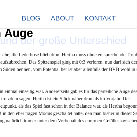
BLOG
ABOUT
KONTAKT
m Auge
n und der große Unterschied
äsche, die Lederhose blieb dran. Hertha muss ohne entsprechende Trop
aufzubrechen. Das Spitzenspiel ging mit 0:3 verloren, nun darf sich de
 Süden nennen, vom Potential her ist aber allenfalls der BVB wohl in 
nun einmal einseitig war. Andererseits gab es für das parteiliche Auge de
 trotzdem sagen: Hertha ist ein Stück näher dran als im Vorjahr. Der
tpunkt, als das Spiel fast schon in der Balance war, als Hertha begonn
 in den eher trägen Modus geschaltet hatte, den man bisher in dieser S
ung natürlich immer unter dem Vorbehalt des enormen Gefälles zwische