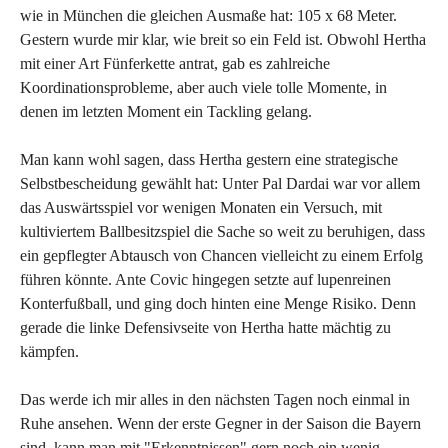
wie in München die gleichen Ausmaße hat: 105 x 68 Meter.
Gestern wurde mir klar, wie breit so ein Feld ist. Obwohl Hertha
mit einer Art Fünferkette antrat, gab es zahlreiche
Koordinationsprobleme, aber auch viele tolle Momente, in
denen im letzten Moment ein Tackling gelang.
Man kann wohl sagen, dass Hertha gestern eine strategische
Selbstbescheidung gewählt hat: Unter Pal Dardai war vor allem
das Auswärtsspiel vor wenigen Monaten ein Versuch, mit
kultiviertem Ballbesitzspiel die Sache so weit zu beruhigen, dass
ein gepflegter Abtausch von Chancen vielleicht zu einem Erfolg
führen könnte. Ante Covic hingegen setzte auf lupenreinen
Konterfußball, und ging doch hinten eine Menge Risiko. Denn
gerade die linke Defensivseite von Hertha hatte mächtig zu
kämpfen.
Das werde ich mir alles in den nächsten Tagen noch einmal in
Ruhe ansehen. Wenn der erste Gegner in der Saison die Bayern
sind, kann man mit "Erkenntnissen" gern noch ein wenig