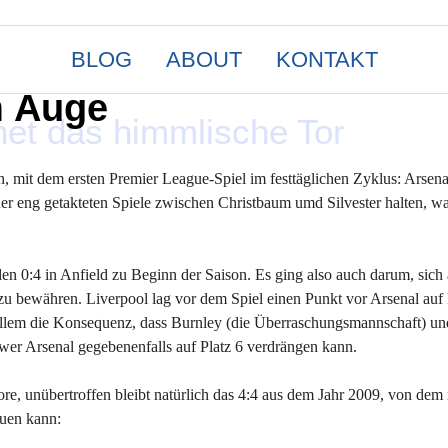
BLOG
ABOUT
KONTAKT
m Auge
fnet das himmlische Tor
, mit dem ersten Premier League-Spiel im festtäglichen Zyklus: Arsen
er eng getakteten Spiele zwischen Christbaum umd Silvester halten, w
n 0:4 in Anfield zu Beginn der Saison. Es ging also auch darum, sich 
 bewähren. Liverpool lag vor dem Spiel einen Punkt vor Arsenal auf P
 allem die Konsequenz, dass Burnley (die Überraschungsmannschaft) un
wer Arsenal gegebenenfalls auf Platz 6 verdrängen kann.
re, unübertroffen bleibt natürlich das 4:4 aus dem Jahr 2009, von dem
uen kann: