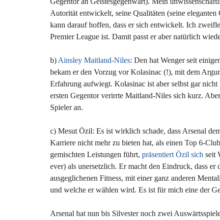
Gegentor an Geistesgegenwart). Mein unwissenschaftl
Autorität entwickelt, seine Qualitäten (seine elegant
kann darauf hoffen, dass er sich entwickelt. Ich zweifl
Premier League ist. Damit passt er aber natürlich wiede
b)
Ainsley Maitland-Niles
: Den hat Wenger seit einig
bekam er den Vorzug vor Kolasinac (!), mit dem Argu
Erfahrung aufwiegt. Kolasinac ist aber selbst gar nic
ersten Gegentor verirrte Maitland-Niles sich kurz. Abe
Spieler an.
c) Mesut Özil: Es ist wirklich schade, dass Arsenal dem
Karriere nicht mehr zu bieten hat, als einen Top 6-C
gemischten Leistungen führt,
präsentiert Özil sich
seit 
ever) als unersetzlich. Er macht den Eindruck, dass er d
ausgeglichenen Fitness, mit einer ganz anderen Mentali
und welche er wählen wird. Es ist für mich eine der Ge
Arsenal hat nun bis Silvester noch zwei Auswärtsspie