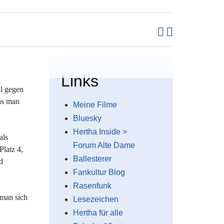
Links
al gegen
as man
Meine Filme
Bluesky
Hertha Inside >
als
Forum Alte Dame
latz 4,
Ballesterer
d
Fankultur Blog
Rasenfunk
 man sich
Lesezeichen
Hertha für alle