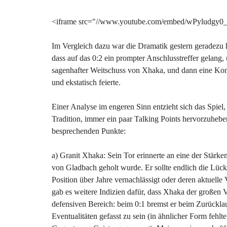
<iframe src="//www.youtube.com/embed/wPyludgy0_
Im Vergleich dazu war die Dramatik gestern geradezu h
dass auf das 0:2 ein prompter Anschlusstreffer gelang,
sagenhafter Weitschuss von Xhaka, und dann eine Komb
und ekstatisch feierte.
Einer Analyse im engeren Sinn entzieht sich das Spiel
Tradition, immer ein paar Talking Points hervorzuhebe
besprechenden Punkte:
a) Granit Xhaka: Sein Tor erinnerte an eine der Stärken,
von Gladbach geholt wurde. Er sollte endlich die Lück
Position über Jahre vernachlässigt oder deren aktuelle 
gab es weitere Indizien dafür, dass Xhaka der großen 
defensiven Bereich: beim 0:1 bremst er beim Zurückl
Eventualitäten gefasst zu sein (in ähnlicher Form fehl