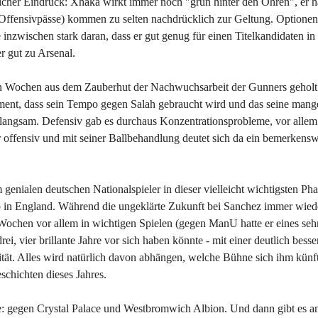
icher Eindruck: Xhaka wirkt immer noch "grün hinter den Ohren", er 
en Offensivpässe) kommen zu selten nachdrücklich zur Geltung. Optione
e inzwischen stark daran, dass er gut genug für einen Titelkandidaten in
r gut zu Arsenal.
en Wochen aus dem Zauberhut der Nachwuchsarbeit der Gunners geholt
ment, dass sein Tempo gegen Salah gebraucht wird und das seine mang
ht langsam. Defensiv gab es durchaus Konzentrationsprobleme, vor alle
r offensiv und mit seiner Ballbehandlung deutet sich da ein bemerkensw
 genialen deutschen Nationalspieler in dieser vielleicht wichtigsten Pha
lub in England. Während die ungeklärte Zukunft bei Sanchez immer wied
Wochen vor allem in wichtigen Spielen (gegen ManU hatte er eines seh
rei, vier brillante Jahre vor sich haben könnte - mit einer deutlich besse
tät. Alles wird natürlich davon abhängen, welche Bühne sich ihm künfti
schichten dieses Jahres.
le: gegen Crystal Palace und Westbromwich Albion. Und dann gibt es a