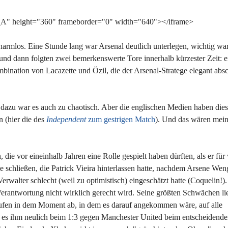
A" height="360" frameborder="0" width="640"></iframe>
armlos. Eine Stunde lang war Arsenal deutlich unterlegen, wichtig wa
 und dann folgten zwei bemerkenswerte Tore innerhalb kürzester Zeit: e
ination von Lacazette und Özil, die der Arsenal-Stratege elegant absc
, dazu war es auch zu chaotisch. Aber die englischen Medien haben die
n (hier die des
Independent
zum gestrigen Match
). Und das wären mein
 die vor eineinhalb Jahren eine Rolle gespielt haben dürften, als er für
e schließen, die Patrick Vieira hinterlassen hatte, nachdem Arsene Wen
Verwalter schlecht (weil zu optimistisch) eingeschätzt hatte (Coquelin!)
Verantwortung nicht wirklich gerecht wird. Seine größten Schwächen l
aufen in dem Moment ab, in dem es darauf angekommen wäre, auf alle
te es ihm neulich beim 1:3 gegen Manchester United beim entscheidenden