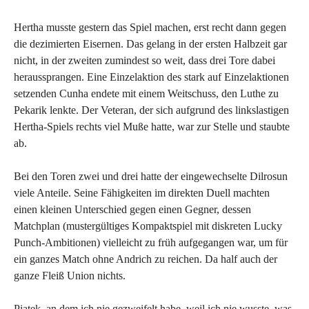
Hertha musste gestern das Spiel machen, erst recht dann gegen
die dezimierten Eisernen. Das gelang in der ersten Halbzeit gar
nicht, in der zweiten zumindest so weit, dass drei Tore dabei
heraussprangen. Eine Einzelaktion des stark auf Einzelaktionen
setzenden Cunha endete mit einem Weitschuss, den Luthe zu
Pekarik lenkte. Der Veteran, der sich aufgrund des linkslastigen
Hertha-Spiels rechts viel Muße hatte, war zur Stelle und staubte
ab.
Bei den Toren zwei und drei hatte der eingewechselte Dilrosun
viele Anteile. Seine Fähigkeiten im direkten Duell machten
einen kleinen Unterschied gegen einen Gegner, dessen
Matchplan (mustergültiges Kompaktspiel mit diskreten Lucky
Punch-Ambitionen) vielleicht zu früh aufgegangen war, um für
ein ganzes Match ohne Andrich zu reichen. Da half auch der
ganze Fleiß Union nichts.
Piatek, an dem ich nie gezweifelt habe, weil ich nie wusste, was