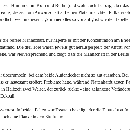
n dieser Hinrunde mit Köln und Berlin (und wohl auch Leipzig, aber das i
Teams, die sich um Anwartschaft auf einen Platz im dichten Pulk der o
dlich, weil in dieser Liga immer alles so vorläufig ist wie der Tabelle
s die reifere Mannschaft, nur haperte es mit der Konzentration am Ende
attfand. Die drei Tore waren jeweils gut herausgespielt, der Antritt vo
lte, war vielversprechend und zeigt, dass die Mannschaft in der Breite 
r überrumpeln, bei dem beide Außendecker nicht so gut aussahen. Bei
ss er insgesamt größere Probleme hatte, während Plattenhardt gegen F
e in Halbzeit zwei Weiser, der zurück rückte - eine gelungene Veränder
 Eckball.
rtest. In beiden Fällen war Esswein beteiligt, der die Eintracht aufmi
noch eine Flanke in den Strafraum ...