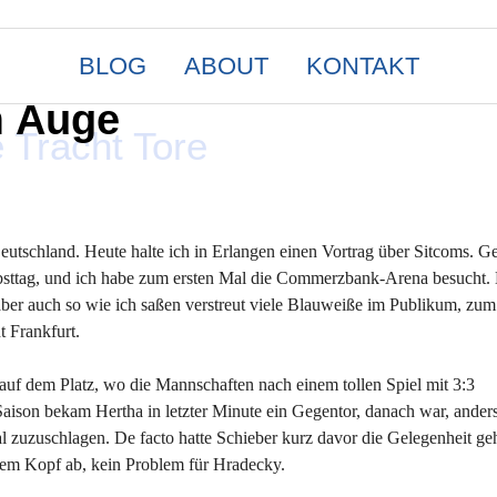
BLOG
ABOUT
KONTAKT
m Auge
 Tracht Tore
tschland. Heute halte ich in Erlangen einen Vortrag über Sitcoms. Ge
erbsttag, und ich habe zum ersten Mal die Commerzbank-Arena besucht.
aber auch so wie ich saßen verstreut viele Blauweiße im Publikum, zum 
t Frankfurt.
auf dem Platz, wo die Mannschaften nach einem tollen Spiel mit 3:3
aison bekam Hertha in letzter Minute ein Gegentor, danach war, anders
 zuzuschlagen. De facto hatte Schieber kurz davor die Gelegenheit ge
 dem Kopf ab, kein Problem für Hradecky.