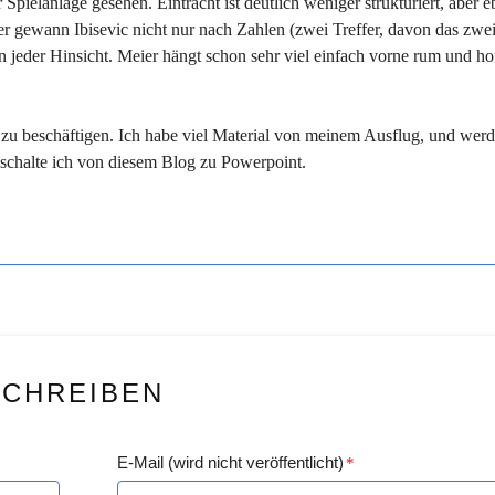
Spielanlage gesehen. Eintracht ist deutlich weniger strukturiert, aber e
er gewann Ibisevic nicht nur nach Zahlen (zwei Treffer, davon das zwei
in jeder Hinsicht. Meier hängt schon sehr viel einfach vorne rum und hof
ha zu beschäftigen. Ich habe viel Material von meinem Ausflug, und wer
schalte ich von diesem Blog zu Powerpoint.
SCHREIBEN
E-Mail (wird nicht veröffentlicht)
*