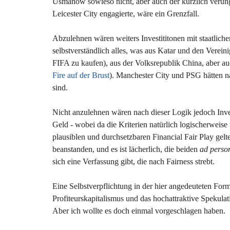
Usmanow sowieso nicht, aber auch der kürzlich verung
Leicester City engagierte, wäre ein Grenzfall.
Abzulehnen wären weiters Investititonen mit staatlich
selbstverständlich alles, was aus Katar und den Verei
FIFA zu kaufen), aus der Volksrepublik China, aber a
Fire auf der Brust
). Manchester City und PSG hätten na
sind.
Nicht anzulehnen wären nach dieser Logik jedoch Invest
Geld - wobei da die Kriterien natürlich logischerweis
plausiblen und durchsetzbaren Financial Fair Play gelt
beanstanden, und es ist lächerlich, die beiden
ad pers
sich eine Verfassung gibt, die nach Fairness strebt.
Eine Selbstverpflichtung in der hier angedeuteten Fo
Profiteurskapitalismus und das hochattraktive Spekulati
Aber ich wollte es doch einmal vorgeschlagen haben.