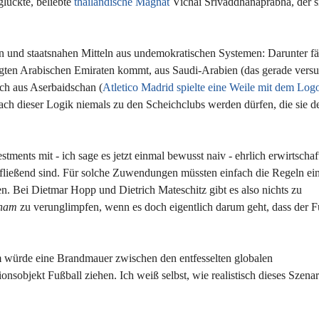
lückte, beliebte
thailändische Magnat
Vichai Srivaddhanaprabha, der s
en und staatsnahen Mitteln aus undemokratischen Systemen: Darunter fäl
nigten Arabischen Emiraten kommt, aus Saudi-Arabien (das gerade versu
uch aus Aserbaidschan (
Atletico Madrid spielte eine Weile mit dem Log
ch dieser Logik niemals zu den Scheichclubs werden dürfen, die sie de
ments mit - ich sage es jetzt einmal bewusst naiv - ehrlich erwirtscha
e fließend sind. Für solche Zuwendungen müssten einfach die Regeln ei
en. Bei Dietmar Hopp und Dietrich Mateschitz gibt es also nichts zu
onam
zu verunglimpfen, wenn es doch eigentlich darum geht, dass der F
rm würde eine Brandmauer zwischen den entfesselten globalen
onsobjekt Fußball ziehen. Ich weiß selbst, wie realistisch dieses Szenari