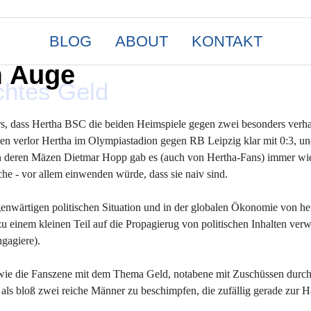
BLOG
ABOUT
KONTAKT
m Auge
chtes Geld
ers, dass Hertha BSC die beiden Heimspiele gegen zwei besonders verha
hen verlor Hertha im Olympiastadion gegen RB Leipzig klar mit 0:3, u
deren Mäzen Dietmar Hopp gab es (auch von Hertha-Fans) immer wi
che - vor allem einwenden würde, dass sie naiv sind.
enwärtigen politischen Situation und in der globalen Ökonomie von he
 einem kleinen Teil auf die Propagierug von politischen Inhalten verw
ngagiere).
wie die Fanszene mit dem Thema Geld, notabene mit Zuschüssen durc
als bloß zwei reiche Männer zu beschimpfen, die zufällig gerade zur H