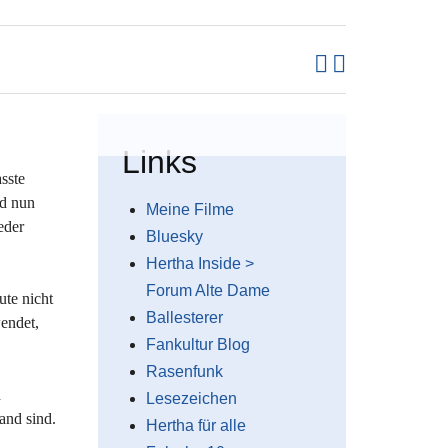
Links
sste
nd nun
Meine Filme
eder
Bluesky
Hertha Inside >
Forum Alte Dame
ute nicht
Ballesterer
endet,
Fankultur Blog
Rasenfunk
h
Lesezeichen
and sind.
Hertha für alle