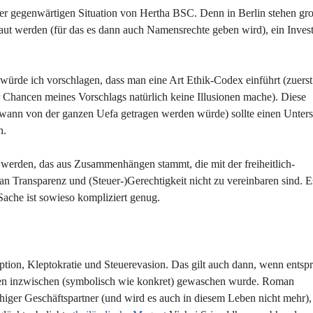
er gegenwärtigen Situation von Hertha BSC. Denn in Berlin stehen gr
aut werden (für das es dann auch Namensrechte geben wird), ein Inves
l, würde ich vorschlagen, dass man eine Art Ethik-Codex einführt (zuers
r Chancen meines Vorschlags natürlich keine Illusionen mache). Diese
ndwann von der ganzen Uefa getragen werden würde) sollte einen Unter
n.
gt werden, das aus Zusammenhängen stammt, die mit der freiheitlich-
Transparenz und (Steuer-)Gerechtigkeit nicht zu vereinbaren sind. Es
e Sache ist sowieso kompliziert genug.
ption, Kleptokratie und Steuerevasion. Das gilt auch dann, wenn entsp
en inzwischen (symbolisch wie konkret) gewaschen wurde. Roman
ähiger Geschäftspartner (und wird es auch in diesem Leben nicht mehr),