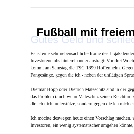
MARXELINHO
Fußball mit freie
Gutes Geld und schle
Es ist eine sehr nebensächliche Ironie des Ligakalend
Investorenclubs hintereinander austrägt: Vor drei Woc
kommt am Samstag die TSG 1899 Hoffenheim. Gegen 
Fangesänge, gegen die ich - neben der unflätigen Spra
Dietmar Hopp oder Dietrich Mateschitz sind in der geg
das Problem (auch wenn Mateschitz seinen Reichtum zu
die ich nicht unterstütze, sondern gegen die ich mich e
Ich möchte deswegen heute einen Vorschlag machen, 
Investoren, ein wenig systematischer umgehen könnte, 