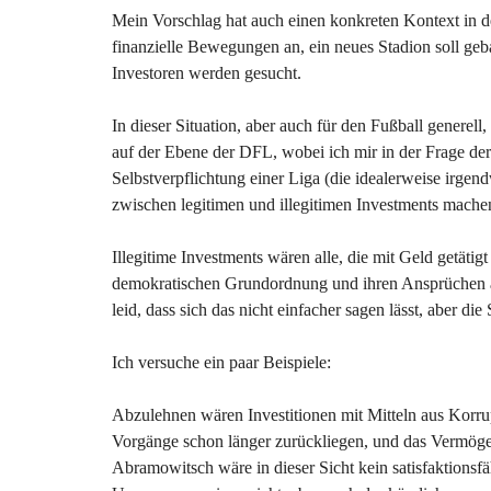
Mein Vorschlag hat auch einen konkreten Kontext in d
finanzielle Bewegungen an, ein neues Stadion soll geb
Investoren werden gesucht.
In dieser Situation, aber auch für den Fußball generel
auf der Ebene der DFL, wobei ich mir in der Frage de
Selbstverpflichtung einer Liga (die idealerweise irge
zwischen legitimen und illegitimen Investments mache
Illegitime Investments wären alle, die mit Geld getäti
demokratischen Grundordnung und ihren Ansprüchen an 
leid, dass sich das nicht einfacher sagen lässt, aber di
Ich versuche ein paar Beispiele:
Abzulehnen wären Investitionen mit Mitteln aus Korru
Vorgänge schon länger zurückliegen, und das Vermög
Abramowitsch wäre in dieser Sicht kein satisfaktionsf