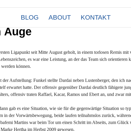
BLOG
ABOUT
KONTAKT
m Auge
sten Ligapunkt seit Mitte August geholt, in einem torlosen Remis mit 
ebenszeichen, es war eine Leistung, an der das Team sich orientieren k
en werden können.
der Aufstellung: Funkel stellte Dardai neben Lustenberger, den ich n
telf erwartet hatte. Der offensiv gegenüber Dardai deutlich fähigere jun
lters, offensiv traten Raffael, Kacar, Ramos und Ebert an, und zwar mi
nn gab es eine Situation, wie sie für die gegenwärtige Situation so typi
ihm in der Vorwärtsbewegung, beide laufen teilnahmslos zurück, währen
Obafemi Martins war beim Tor um einen Schritt im Abseits, zum Glück
ck Marke Hertha im Herbst 2009 gewesen.