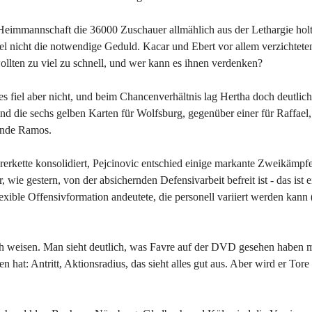
 Heimmannschaft die 36000 Zuschauer allmählich aus der Lethargie holt
ttel nicht die notwendige Geduld. Kacar und Ebert vor allem verzichtete
llten zu viel zu schnell, und wer kann es ihnen verdenken?
es fiel aber nicht, und beim Chancenverhältnis lag Hertha doch deutlich
nd die sechs gelben Karten für Wolfsburg, gegenüber einer für Raffael, 
ende Ramos.
erkette konsolidiert, Pejcinovic entschied einige markante Zweikämpfe 
, wie gestern, von der absichernden Defensivarbeit befreit ist - das ist e
lexible Offensivformation andeutete, die personell variiert werden kan
 weisen. Man sieht deutlich, was Favre auf der DVD gesehen haben 
 hat: Antritt, Aktionsradius, das sieht alles gut aus. Aber wird er Tore