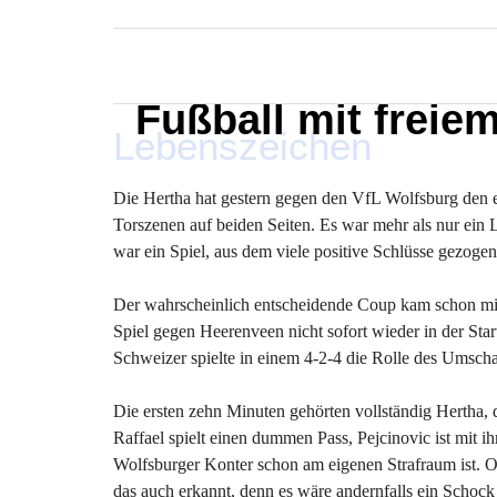
MARXELINHO
Fußball mit freie
Lebenszeichen
Die Hertha hat gestern gegen den VfL Wolfsburg den er
Torszenen auf beiden Seiten. Es war mehr als nur ein L
war ein Spiel, aus dem viele positive Schlüsse gezog
Der wahrscheinlich entscheidende Coup kam schon mit 
Spiel gegen Heerenveen nicht sofort wieder in der Star
Schweizer spielte in einem 4-2-4 die Rolle des Umscha
Die ersten zehn Minuten gehörten vollständig Hertha, da
Raffael spielt einen dummen Pass, Pejcinovic ist mit 
Wolfsburger Konter schon am eigenen Strafraum ist. 
das auch erkannt, denn es wäre andernfalls ein Scho