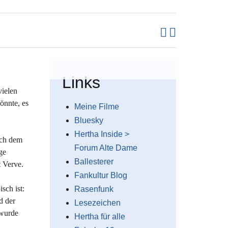
Links
vielen
önnte, es
Meine Filme
Bluesky
Hertha Inside >
ach dem
Forum Alte Dame
ge
Ballesterer
t Verve.
Fankultur Blog
sch ist:
Rasenfunk
d der
Lesezeichen
 wurde
Hertha für alle