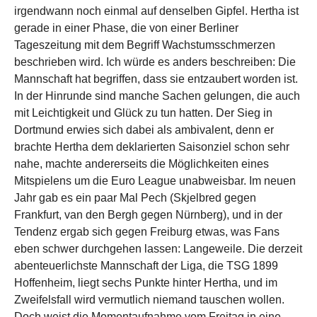
irgendwann noch einmal auf denselben Gipfel. Hertha ist
gerade in einer Phase, die von einer Berliner
Tageszeitung mit dem Begriff Wachstumsschmerzen
beschrieben wird. Ich würde es anders beschreiben: Die
Mannschaft hat begriffen, dass sie entzaubert worden ist.
In der Hinrunde sind manche Sachen gelungen, die auch
mit Leichtigkeit und Glück zu tun hatten. Der Sieg in
Dortmund erwies sich dabei als ambivalent, denn er
brachte Hertha dem deklarierten Saisonziel schon sehr
nahe, machte andererseits die Möglichkeiten eines
Mitspielens um die Euro League unabweisbar. Im neuen
Jahr gab es ein paar Mal Pech (Skjelbred gegen
Frankfurt, van den Bergh gegen Nürnberg), und in der
Tendenz ergab sich gegen Freiburg etwas, was Fans
eben schwer durchgehen lassen: Langeweile. Die derzeit
abenteuerlichste Mannschaft der Liga, die TSG 1899
Hoffenheim, liegt sechs Punkte hinter Hertha, und im
Zweifelsfall wird vermutlich niemand tauschen wollen.
Doch weist die Momentaufnahme vom Freitag in eine