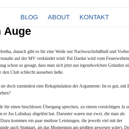
BLOG
ABOUT
KONTAKT
m Auge
ertha, danach gibt es für eine Weile nur Nachwuchsfußball und Vorbe
e Personalie auf der MV verkündet wird: Pal Dardai wird vom Feuerweh
tag schon so gesagt, dass man sich jetzt aus irgendwelchen Gründen ni
e den Club schlecht aussehen ließe.
sie doch zumindest eine Rekapitulation der Argumente: Ist es gut, mit 
gehen?
lle für einen bruchlosen Übergang sprechen, zu einem vorsichtigen Ja z
m er Jos Luhukay abgelöst hat. Darunter waren nur zwei, die man als
azu kommen ein paar mutlose Leistungen, die jeweils viel mit der
Grunde auch Stuttgart, als das Momentum am größten gewesen wäre). D