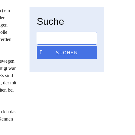
r) ein
der
Suche
igen
olle
werden
SUCHEN
Deswegen
tigt war.
Es sind
, der mit
iten bei
m ich das
 Nennen