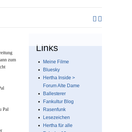
Links
reitung
rmann zum
Meine Filme
cht
Bluesky
Hertha Inside >
Forum Alte Dame
Pal
Ballesterer
Fankultur Blog
u Pal
Rasenfunk
Lesezeichen
Hertha für alle
er