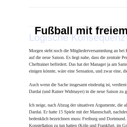
MARXELINHO
Fußball mit freie
Logische Konsequenz
Morgen steht noch die Mitgliederversammlung an bei H
auf die neue Saison. Es liegt nahe, dass die zentral
Cheftrainer befördert. Das hat der Manager ja am Sams
einigen könnte, wäre eine Sensation, und zwar eine, di
Auch wenn die Sache insgesamt eindeutig ist, verdient 
Dardai (und Rainer Widmayer) in die neue Saison zu 
Ich neige, nach Abzug der situativen Argumente, die a
Dardai. Er hatte 15 Spiele mit der Mannschaft, nachde
bedenklich bezeichnen muss: Freiburg und Dortmund. D
Konstellation zu tun hatten (Köln und Frankfurt, im 