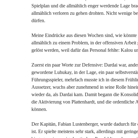
Spielplan und die allmählich enger werdende Lage brach
allmählich verloren zu gehen drohten. Nicht wenige be
dürfen.
Meine Eindrücke aus diesen Wochen sind, wie könnte e
allmählich zu einem Problem, in der offensiven Arbeit 
gelöst werden, weil dafür das Personal fehlte: Kalou u
Zuerst ein paar Worte zur Defensive: Dardai war, ander
gewordene Luhukay, in der Lage, ein paar selbstverst
Führungsspieler, mehrfach musste ich in diesem Frühli
Aussetzer, wuchs aber zunehmend in seine Rolle hinei
wieder da, als Dardai kam. Damit begann die Konsoli
die Aktivierung von Plattenhardt, und die ordentliche Ar
können.
Der Kapitän, Fabian Lustenberger, wurde dadurch für 
ist. Er spielte meistens sehr stark, allerdings mit ger