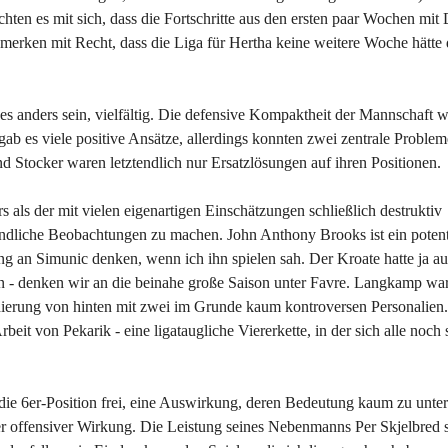
ten es mit sich, dass die Fortschritte aus den ersten paar Wochen mit 
merken mit Recht, dass die Liga für Hertha keine weitere Woche hätte
s anders sein, vielfältig. Die defensive Kompaktheit der Mannschaft 
gab es viele positive Ansätze, allerdings konnten zwei zentrale Problem
nd Stocker waren letztendlich nur Ersatzlösungen auf ihren Positionen.
s als der mit vielen eigenartigen Einschätzungen schließlich destruktiv
ändliche Beobachtungen zu machen. John Anthony Brooks ist ein potent
ng an Simunic denken, wenn ich ihn spielen sah. Der Kroate hatte ja au
n - denken wir an die beinahe große Saison unter Favre. Langkamp wa
dierung von hinten mit zwei im Grunde kaum kontroversen Personalien
beit von Pekarik - eine ligataugliche Viererkette, in der sich alle noch 
die 6er-Position frei, eine Auswirkung, deren Bedeutung kaum zu unte
inger offensiver Wirkung. Die Leistung seines Nebenmanns Per Skjelbred 