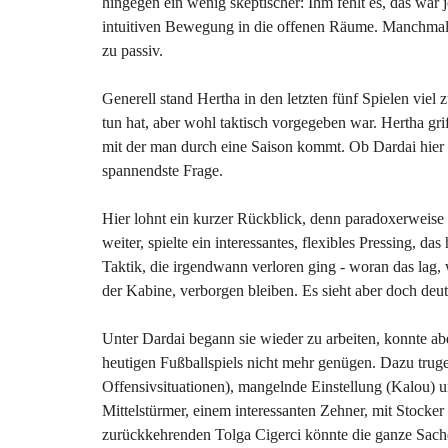
hingegen ein wenig skeptischer: Ihm fehlt es, das war 
intuitiven Bewegung in die offenen Räume. Manchmal fin
zu passiv.
Generell stand Hertha in den letzten fünf Spielen viel
tun hat, aber wohl taktisch vorgegeben war. Hertha grif
mit der man durch eine Saison kommt. Ob Dardai hier g
spannendste Frage.
Hier lohnt ein kurzer Rückblick, denn paradoxerweise
weiter, spielte ein interessantes, flexibles Pressing,
Taktik, die irgendwann verloren ging - woran das lag, 
der Kabine, verborgen bleiben. Es sieht aber doch deu
Unter Dardai begann sie wieder zu arbeiten, konnte a
heutigen Fußballspiels nicht mehr genügen. Dazu tru
Offensivsituationen), mangelnde Einstellung (Kalou) u
Mittelstürmer, einem interessanten Zehner, mit Stocker 
zurückkehrenden Tolga Cigerci könnte die ganze Sache