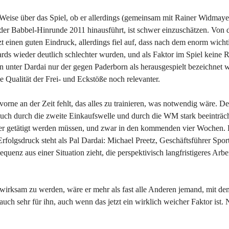
 Weise über das Spiel, ob er allerdings (gemeinsam mit Rainer Widmaye
der Babbel-Hinrunde 2011 hinausführt, ist schwer einzuschätzen. Von 
 einen guten Eindruck, allerdings fiel auf, dass nach dem enorm wicht
 wieder deutlich schlechter wurden, und als Faktor im Spiel keine R
en unter Dardai nur der gegen Paderborn als herausgespielt bezeichnet 
e Qualität der Frei- und Eckstöße noch relevanter.
vorne an der Zeit fehlt, das alles zu trainieren, was notwendig wäre. 
 auch durch die zweite Einkaufswelle und durch die WM stark beeinträch
er getätigt werden müssen, und zwar in den kommenden vier Wochen. 
rfolgsdruck steht als Pal Dardai: Michael Preetz, Geschäftsführer Sport
uenz aus einer Situation zieht, die perspektivisch langfristigeres Arbe
g wirksam zu werden, wäre er mehr als fast alle Anderen jemand, mit de
 auch sehr für ihn, auch wenn das jetzt ein wirklich weicher Faktor ist.