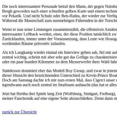
Die noch interessantere Personale betraf den Mann, der gegen Nürnbe
Bergh geworden nach einer schnellen gelben Karte und einem technisc
vor Pekarik. Und nicht Schulz oder Ben-Hatira, der wieder zur Verf
Während die Mannschaft zum nunmehrigen Führenden in der Torschütze
Wenn er nun seine Leistungen zusammenzählt, die offensiven Ansätze 
interessanter Leftback werden, einer, der diese Position tatsächlich
Zurücklaufen, immer unter der Voraussetzung, dass Leute wie Hosoga
werdenden Räume präventiv zulaufen.
Als ich Langkamp wieder einmal ein Interview geben sah, fiel mir auf, d
zentral wichtig, scheint mir aber sehr gut das Gefüge zu charakteris
oder ein paar hundert Kilometer zu dem Messerwerfer ihrer Wahl fahr
Stattdessen dominiert eher das Modell Boy Group, und zwar in jenem S
dieser Hinsicht den bezeichnenden Unterschied zu Kevin-Prince Boate
Doch am Samstag dachte ich mir zum ersten Mal, dass Cigerci unser n
irgendwann auch noch zentral im Strafraum auftaucht (das hat er alles 
Jetzt hat Hertha drei Spiele lang Zeit (Wolfsburg, Stuttgart, Freibu
meiner Fanchronik auf eine eigene Seite abzuschließen. Denn dann möc
zurück zur Übersicht