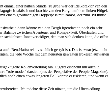
ht einmal einer halben Stunde, zu groß war der Risikofaktor van den
dagogisch-taktisch und brachte van den Bergh auf dem linken Flügel,
 mit einem großflächigen Doppelpass mit Ramos, der zum 3:0 führte.
fensivarbeit, dann könnte van den Bergh irgendwann noch ein sehr
ach der Balance zwischen Abenteuer und Kompaktkeit, Überlaufen und
 sachlichsten Innenverteidiger, den man sich denken kann, die offen
auch Ben-Hatira relativ sachlich gestylt ist). Das ist zwar jetzt nicht
wierigen, die jede Woche mit dem neuesten gewagten Irokesen aufwarten
sgeklügelte Rollenverteilung hin. Cigerci erscheint mir auch in
e "role model" darstellt (aus der Perspektive der People-Magazine).
ich noch einen etwas längeren Ball könnte er riskieren, und wenn er
orzubereiten. Ich möchte diese Zeit nützen, um die Übersiedlung