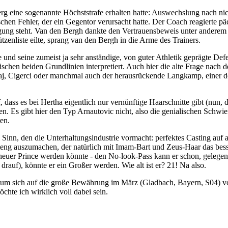
rg eine sogenannte Höchststrafe erhalten hatte: Auswechslung nach nic
hen Fehler, der ein Gegentor verursacht hatte. Der Coach reagierte pä
ügung steht. Van den Bergh dankte den Vertrauensbeweis unter anderem
nliste eilte, sprang van den Bergh in die Arme des Trainers.
und seine zumeist ja sehr anständige, von guter Athletik geprägte De
 zwischen beiden Grundlinien interpretiert. Auch hier die alte Frage n
j, Cigerci oder manchmal auch der herausrückende Langkamp, einer der
ass es bei Hertha eigentlich nur vernünftige Haarschnitte gibt (nun, da 
ieren. Es gibt hier den Typ Arnautovic nicht, also die genialischen Sch
en.
inn, den die Unterhaltungsindustrie vormacht: perfektes Casting auf au
ng auszumachen, der natürlich mit Imam-Bart und Zeus-Haar das besser
euer Prince werden könnte - den No-look-Pass kann er schon, gelegentl
drauf), könnte er ein Großer werden. Wie alt ist er? 21! Na also.
rg), um sich auf die große Bewährung im März (Gladbach, Bayern, S04) v
hte ich wirklich voll dabei sein.