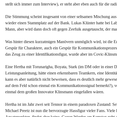
stellt sich immer zum Interview), er steht aber eben auch für die radi
Die Stimmung scheint insgesamt von einer seltsamen Mischung aus U
wieder einen Stammplatz auf der Bank. Lukas Klünter hatte bei Labb
Mann, aber wird dann doch oft gegen Zeefuik ausgetauscht, der manc
Was hinter diesen kurzatmigen Manövern unmöglich wird, ist die Ent
Gespür für Charaktere, auch ein Gespür für Kommunikationsprozesse,
das Zeug zu einer Identifikationsfigur, wurde aber im Covic-Klins
Eine Hertha mit Torunarigha, Boyata, Stark (im DM oder in einer Dre
Leistungsanleitung, hätte einen erkennbaren Teamkern, eine Identität
kann es aber natürlich nicht beweisen, dass es deutlich mehr gew
auf dem Feld schon einmal ein Kommunikationssignal bemerkt?), ver
einmal dem großen Innovator Klinsmann eingefallen wären.
Hertha ist im Jahr zwei seit Tennor in einem paradoxen Zustand: Sei
Michael Preetz ist nun die bervorzugte Hassfigur vieler Fans. Viel
Ansatzpunkten, findet aber keine. Gegen Werder am Samstag geht al