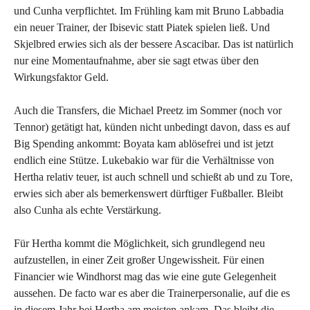
und Cunha verpflichtet. Im Frühling kam mit Bruno Labbadia
ein neuer Trainer, der Ibisevic statt Piatek spielen ließ. Und
Skjelbred erwies sich als der bessere Ascacibar. Das ist natürlich
nur eine Momentaufnahme, aber sie sagt etwas über den
Wirkungsfaktor Geld.
Auch die Transfers, die Michael Preetz im Sommer (noch vor
Tennor) getätigt hat, künden nicht unbedingt davon, dass es auf
Big Spending ankommt: Boyata kam ablösefrei und ist jetzt
endlich eine Stütze. Lukebakio war für die Verhältnisse von
Hertha relativ teuer, ist auch schnell und schießt ab und zu Tore,
erwies sich aber als bemerkenswert dürftiger Fußballer. Bleibt
also Cunha als echte Verstärkung.
Für Hertha kommt die Möglichkeit, sich grundlegend neu
aufzustellen, in einer Zeit großer Ungewissheit. Für einen
Financier wie Windhorst mag das wie eine gute Gelegenheit
aussehen. De facto war es aber die Trainerpersonalie, auf die es
in diesem Jahr bei Hertha am meisten ankam. Das bleibt die