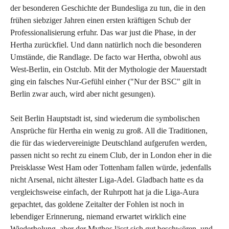
der besonderen Geschichte der Bundesliga zu tun, die in den
frühen siebziger Jahren einen ersten kräftigen Schub der
Professionalisierung erfuhr. Das war just die Phase, in der
Hertha zurückfiel. Und dann natürlich noch die besonderen
Umstände, die Randlage. De facto war Hertha, obwohl aus
West-Berlin, ein Ostclub. Mit der Mythologie der Mauerstadt
ging ein falsches Nur-Gefühl einher ("Nur der BSC" gilt in
Berlin zwar auch, wird aber nicht gesungen).
Seit Berlin Hauptstadt ist, sind wiederum die symbolischen
Ansprüche für Hertha ein wenig zu groß. All die Traditionen,
die für das wiedervereinigte Deutschland aufgerufen werden,
passen nicht so recht zu einem Club, der in London eher in die
Preisklasse West Ham oder Tottenham fallen würde, jedenfalls
nicht Arsenal, nicht ältester Liga-Adel. Gladbach hatte es da
vergleichsweise einfach, der Ruhrpott hat ja die Liga-Aura
gepachtet, das goldene Zeitalter der Fohlen ist noch in
lebendiger Erinnerung, niemand erwartet wirklich eine
Wiederholung, aber der Mythos lässt sich gut beschwören, und