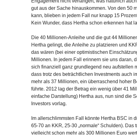
Engagement nicht verlängert, was natürlich auch de
gut aus der Sache hinauskommen. Von den 50 mi
kann, blieben in jedem Fall nur knapp 15 Prozent 
Kein Wunder, dass Hertha schon erkennen hat la
Die 40 Millionen-Anleihe und die gut 44 Millio
Hertha gelingt, die Anleihe zu platzieren und K
das wären (bei einer optimistischen Einschätzu
Millionen. In jedem Fall erinnern sie uns daran,
sich finanziell ganz grundlegend neu aufstellen 
dass trotz des beträchtlichen Investments auch 
mehr als 37 Millionen, ein überraschend hoher B
führte. 2012 lag der Betrag ein wenig über 41 Mi
einfache Darstellung) Hertha aus, nun sind die
Investors vorlag.
Im allerschlimmsten Fall könnte Hertha BSC in dr
65-70 an KKR, 25-30 „normale“ Schulden). Das trif
vielleicht schon mehr als 300 Millionen Euro we