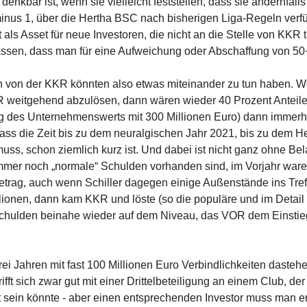
nkbar ist, wenn sie vielleicht feststellen, dass sie andernfalls
nus 1, über die Hertha BSC nach bisherigen Liga-Regeln verf
als Asset für neue Investoren, die nicht an die Stelle von KKR t
ssen, dass man für eine Aufweichung oder Abschaffung von 50+
nen von der KKR könnten also etwas miteinander zu tun haben. 
KR weitgehend abzulösen, dann wären wieder 40 Prozent Anteile "
ng des Unternehmenswerts mit 300 Millionen Euro) dann immerh
 dass die Zeit bis zu dem neuralgischen Jahr 2021, bis zu dem H
muss, schon ziemlich kurz ist. Und dabei ist nicht ganz ohne Bel
immer noch „normale“ Schulden vorhanden sind, im Vorjahr war
etrag, auch wenn Schiller dagegen einige Außenstände ins Tref
llionen, dann kam KKR und löste (so die populäre und im Detail 
 Schulden beinahe wieder auf dem Niveau, das VOR dem Einstie
ei Jahren mit fast 100 Millionen Euro Verbindlichkeiten dasteh
ft sich zwar gut mit einer Drittelbeteiligung an einem Club, de
rt sein könnte - aber einen entsprechenden Investor muss man er