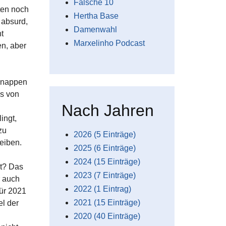
Falsche 10
ten noch
Hertha Base
 absurd,
Damenwahl
t
Marxelinho Podcast
n, aber
 knappen
es von
Nach Jahren
ingt,
zu
2026 (5 Einträge)
eiben.
2025 (6 Einträge)
2024 (15 Einträge)
at? Das
2023 (7 Einträge)
r auch
2022 (1 Eintrag)
für 2021
2021 (15 Einträge)
el der
2020 (40 Einträge)