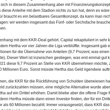
hält sich in diesem Zusammenhang aber mit Finanzierungskonzep
 diese Anleihe mit dem Stadion nichts zu tun hat, denn es wäre
 braucht es ein belastbares Gesamtkonzept, da kann man nich
agen: wir werden insgesamt das Fünf- oder Sechsfache brauche
sen.
enhang mit dem KKR-Deal gehört. Capital rekapituliert in sehr
dem Hertha vor vier Jahren die Liga verblüffte. Insgesamt gab 
lionen für die Übernahme von Anteilen (9,7 Prozent, was einen
). Dieser Wert ist inzwischen gestiegen, was erst einmal gut kl
2021 diese 9,7 Prozent an Stelle von KKR übernehmen möchte, 
 Millionen Euro. Sonst müsste Hertha das Geld irgendwie auftr
lionen, die KKR für die Rückführung von Schulden überwiesen h
eld zurückzahlen müssen, eine mögliche Alternative wurde abe
a auf ein Drittel erhöhen. Damit bliebe aber die offene Frage 
denn Hertha müsste dann einen Investor finden, der für ein Dritt
als 60 Millionen bezahlt. Immer vorausgesetzt, dass KKR das