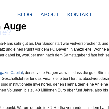
BLOG
ABOUT
KONTAKT
m Auge
re?
tha-Fans sehr gut an. Der Saisonstart war vielversprechend, un
atz und einen Punkt vor dem FC Bayern. Nahezu eitel Wonne a
er dabei ist, worüber man nach dem Samstagabend fast froh se
gazin Capital
, der so viele Fragen aufwirft, dass die gute Stim
 Geschäftsführer für das Finanzielle bei Hertha, absolviert derze
sind institutionelle Investoren, denen Hertha gern eine Anleihe
hen Volumen: bis zu 40 Millionen Euro über fünf Jahre, also bis
Zeitpunkt. Warum gerade jetzt? Hertha verhandelt mit dem Land