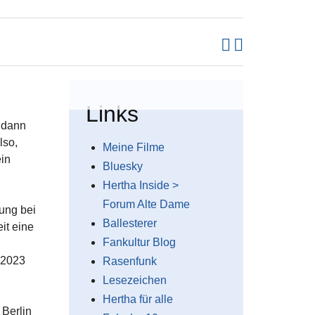
Links
d dann
lso,
Meine Filme
in
Bluesky
Hertha Inside >
Forum Alte Dame
mung bei
Ballesterer
it eine
Fankultur Blog
 2023
Rasenfunk
Lesezeichen
Hertha für alle
 Berlin