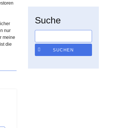
estoren
Suche
icher
en nur
ür meine
ist die
SUCHEN