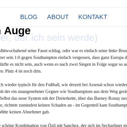
BLOG
ABOUT
KONTAKT
m Auge
, der ich sein werde)
ittwochabend seine Faust schlug, oder war es einfach seine linke Brus
über sein 1:0 gegen Southampton einfach vergessen, dass ganz Europa d
rfte es nicht sein, auch wenn es nach zwei Siegen in Folge sogar so au
 Platz 4 ist noch drin.
h wieder typisch für den Fußball, wie derzeit bei Arsenal schon wieder
, mit der ein unangenehmer Gegner wie Southamptom aus dem Weg ger
 Selbst das neue System mit der Dreierkette, über das Barney Ronay ne
te, richtete zumindest keinen Schaden an - im Gegenteil kam Southamp
r Mitte keinen Abnehmer gab.
e schöne Kombination von Özil mit Sanchez, der sich im Sechzehner mi