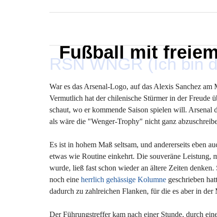
MARXELINHO
Fußball mit freie
RSN WNGR (Ich bin der
War es das Arsenal-Logo, auf das Alexis Sanchez am M
Vermutlich hat der chilenische Stürmer in der Freude 
schaut, wo er kommende Saison spielen will. Arsenal dü
als wäre die "Wenger-Trophy" nicht ganz abzuschreiben:
Es ist in hohem Maß seltsam, und andererseits eben auc
etwas wie Routine einkehrt. Die souveräne Leistung
wurde, ließ fast schon wieder an ältere Zeiten denken.
noch eine
herrlich gehässige Kolumne
geschrieben hat
dadurch zu zahlreichen Flanken, für die es aber in de
Der Führungstreffer kam nach einer Stunde, durch ein