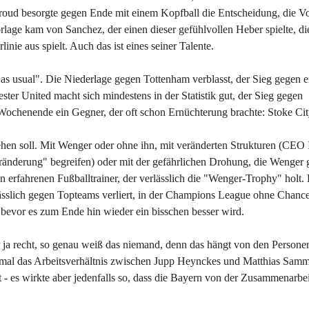
Giroud besorgte gegen Ende mit einem Kopfball die Entscheidung, die V
age kam von Sanchez, der einen dieser gefühlvollen Heber spielte, di
inie aus spielt. Auch das ist eines seiner Talente.
as usual". Die Niederlage gegen Tottenham verblasst, der Sieg gegen ei
ter United macht sich mindestens in der Statistik gut, der Sieg gegen
chenende ein Gegner, der oft schon Ernüchterung brachte: Stoke Cit
rgehen soll. Mit Wenger oder ohne ihn, mit veränderten Strukturen (CEO
eränderung" begreifen) oder mit der gefährlichen Drohung, die Wenger 
 erfahrenen Fußballtrainer, der verlässlich die "Wenger-Trophy" holt. 
lässlich gegen Topteams verliert, in der Champions League ohne Chance
, bevor es zum Ende hin wieder ein bisschen besser wird.
er ja recht, so genau weiß das niemand, denn das hängt von den Persone
inmal das Arbeitsverhältnis zwischen Jupp Heynckes und Matthias Sam
t - es wirkte aber jedenfalls so, dass die Bayern von der Zusammenarbe