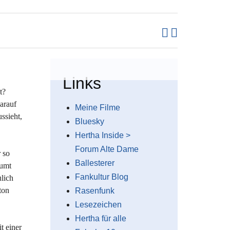
Links
t?
arauf
Meine Filme
ssieht,
Bluesky
Hertha Inside >
Forum Alte Dame
 so
Ballesterer
äumt
Fankultur Blog
ulich
ton
Rasenfunk
Lesezeichen
Hertha für alle
t einer