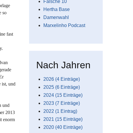
Falsche 10
orlage
Hertha Base
e so
Damenwahl
Marxelinho Podcast
ne fast
y.
Nach Jahren
 Ivan
gerade
Er
2026 (4 Einträge)
 ist, und
2025 (6 Einträge)
2024 (15 Einträge)
2023 (7 Einträge)
n und
2022 (1 Eintrag)
mer 2013
2021 (15 Einträge)
it enorm
2020 (40 Einträge)