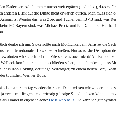
en Kader verlässlich immer nur so weit ergänzt (und nützt), dass es für
en anderen Blick auf die Dinge nicht erwarten dürfen. Man muss sich d
 Arsenal ist Wenger das, was Zorc und Tuchel beim BVB sind, was Re
) beim FC Bayern sind, was Michael Preetz und Pal Dardai bei Hertha s
on.
ntlich denke ich mir, Stoke sollte nach Möglichkeit am Samstag die Sach
s den internationalen Bewerben schießen. Nur so ist die Disruption de
Gewohnten wirkt auch bei mir. Wie sollte es auch nicht? Als Fan denke 
 Welbeck kombinieren und abschließen sehen, und ich möchte, dass Mus
 dass Rob Holding, der junge Verteidiger, zu einem neuen Tony Ada
r der typischen Wenger Boys.
ist schon am Samstag wieder ein Spiel. Dann wissen wir wieder ein bis
 ja eventuell die gerade kurzfristig günstige Stunde nützen könnte, um 
us als Orakel in eigener Sache:
He is who he is
. Da kann ich gut pythisc