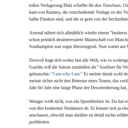
tollen Verlagerung Platz schaffte für den Torschuss. 
kam von Ramsey, die entscheidende Vorlage zu der Vorl
halbe Flanken sind, und die er gern von der Sechzehnerl
Arsenal nähert sich allmählich wieder einem "business 
schon peinlich desinteressierte Mannschaft von Manches
Southampton war sogar überzeugend. Nun wartet am Wo
Derweil fragt sich weiter fast alle Welt, wie es weite
Gazidis will die Saison zumindest als "Auslöser für V
gebrauchte:
"I am who I am."
Er meinte damit wohl den
meinte sicher nicht den Betreuer eines Teams, das ver
Jahr für Jahr eine lange Phase der Desorientierung hat
Wenger weiß nicht, was ein Sportdirektor ist. Da hat 
von den konkreten Strukturen ab. Er könnte sich ja e
anschauen, obwohl man darüber en detail nichts erfähr
profitierten.