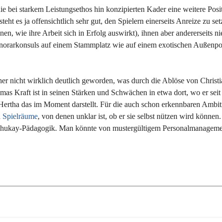
hie bei starkem Leistungsethos hin konzipierten Kader eine weitere Posi
 es ja offensichtlich sehr gut, den Spielern einerseits Anreize zu set
nnen, wie ihre Arbeit sich in Erfolg auswirkt), ihnen aber andererseits ni
onorarkonsuls auf einem Stammplatz wie auf einem exotischen Außenpo
sher nicht wirklich deutlich geworden, was durch die Ablöse von Christ
mas Kraft ist in seinen Stärken und Schwächen in etwa dort, wo er seit
ie Hertha das im Moment darstellt. Für die auch schon erkennbaren Ambi
h
Spielräume
, von denen unklar ist, ob er sie selbst nützen wird können
er Luhukay-Pädagogik. Man könnte von mustergültigem Personalmanagem