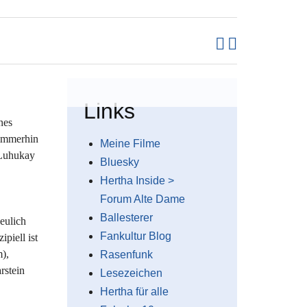
Links
nes
 immerhin
Meine Filme
 Luhukay
Bluesky
Hertha Inside >
Forum Alte Dame
Ballesterer
neulich
Fankultur Blog
piell ist
m),
Rasenfunk
rstein
Lesezeichen
Hertha für alle