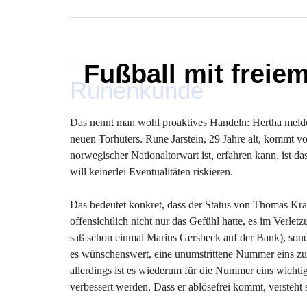
MARXELINHO
Fußball mit freie
Runenkunde
Das nennt man wohl proaktives Handeln: Hertha meldet
neuen Torhüters. Rune Jarstein, 29 Jahre alt, kommt 
norwegischer Nationaltorwart ist, erfahren kann, ist
will keinerlei Eventualitäten riskieren.
Das bedeutet konkret, dass der Status von Thomas Kraf
offensichtlich nicht nur das Gefühl hatte, es im Verlet
saß schon einmal Marius Gersbeck auf der Bank), sonde
es wünschenswert, eine unumstrittene Nummer eins zu ha
allerdings ist es wiederum für die Nummer eins wichtig,
verbessert werden. Dass er ablösefrei kommt, versteht 