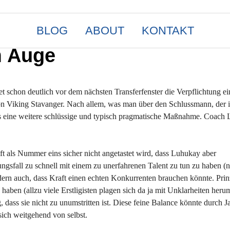
BLOG
ABOUT
KONTAKT
m Auge
 schon deutlich vor dem nächsten Transferfenster die Verpflichtung ei
von Viking Stavanger. Nach allem, was man über den Schlussmann, der
 das eine weitere schlüssige und typisch pragmatische Maßnahme. Coach
t als Nummer eins sicher nicht angetastet wird, dass Luhukay aber
zungsfall zu schnell mit einem zu unerfahrenen Talent zu tun zu haben (
rn auch, dass Kraft einen echten Konkurrenten brauchen könnte. Prinzi
ben (allzu viele Erstligisten plagen sich da ja mit Unklarheiten heru
 dass sie nicht zu unumstritten ist. Diese feine Balance könnte durch Ja
sich weitgehend von selbst.