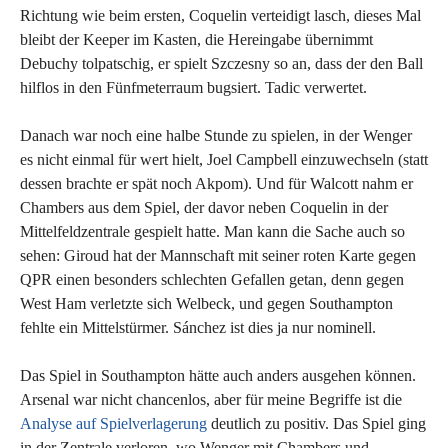
Richtung wie beim ersten, Coquelin verteidigt lasch, dieses Mal
bleibt der Keeper im Kasten, die Hereingabe übernimmt
Debuchy tolpatschig, er spielt Szczesny so an, dass der den Ball
hilflos in den Fünfmeterraum bugsiert. Tadic verwertet.
Danach war noch eine halbe Stunde zu spielen, in der Wenger
es nicht einmal für wert hielt, Joel Campbell einzuwechseln (statt
dessen brachte er spät noch Akpom). Und für Walcott nahm er
Chambers aus dem Spiel, der davor neben Coquelin in der
Mittelfeldzentrale gespielt hatte. Man kann die Sache auch so
sehen: Giroud hat der Mannschaft mit seiner roten Karte gegen
QPR einen besonders schlechten Gefallen getan, denn gegen
West Ham verletzte sich Welbeck, und gegen Southampton
fehlte ein Mittelstürmer. Sánchez ist dies ja nur nominell.
Das Spiel in Southampton hätte auch anders ausgehen können.
Arsenal war nicht chancenlos, aber für meine Begriffe ist die
Analyse auf Spielverlagerung
deutlich zu positiv. Das Spiel ging
in der Zentrale verloren, wo Wenger mit Chambers und