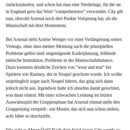
zurückzulaufen, und schon hat man eine Niederlage, für die sie
in England gern das Wort "comprehensive" verwendet. City gilt
nun, obwohl Arsenal noch drei Punkte Vorsprung hat, als die
Mannschaft mit dem Momentum.
Bei Arsenal steht Arsène Wenger vor einer Verlängerung seines
Vertrags, ohne dass meiner Meinung nach die prinzipiellen
Probleme gelöst sind: ungenügende Kaderplanung, fehlende
taktische Instruktion, Probleme in der Mannschaftsbalance.
Dazu kommen deutliche Zeichen von "wear and tear" bei
Spielern wie Ramsey, der in Neapel geschont wurde. Ich wollte
ursprünglich sogar nach Neapel fahren, das ging sich dann
jedoch nicht aus. Irgendwie hatte ich ohnehin damit gerechnet,
was dann eintrat: Mit einer schwachen Leistung im letzten
Auswärtsspiel der Gruppenphase hat Arsenal einmal mehr den
Gruppensieg verspielt - ein Muster, das sich nun schon sieben,
acht Jahre so durchzieht.
Wie geht es Mesut Özil? Nach dem Spiel gegen City wurde er