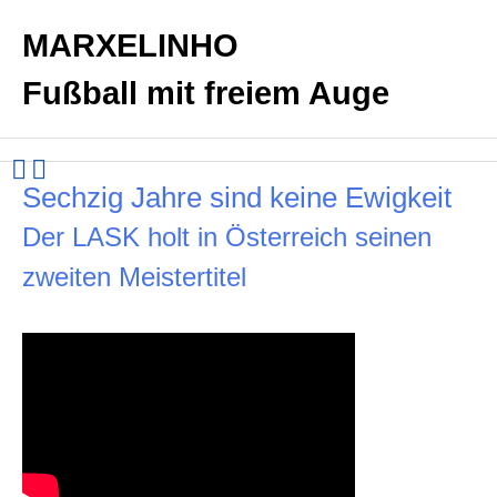
MARXELINHO
Fußball mit freiem Auge
Sechzig Jahre sind keine Ewigkeit
Der LASK holt in Österreich seinen
zweiten Meistertitel