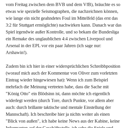
vom Freitag zwischen dem BVB und dem VfB), bräuchte es so
etwas wie spezielle Seismographen, die nachzeichnen können,
wie lange ein nicht geahndetes Foul im Mittelfeld (das erst das
3:2 für Stuttgart ermöglichte) nachwirken kann. Danach war das
Spiel irgendwie außer Kontrolle, und so bekam die Bundesliga
ein Remake des unglaublichen 4:4 zwischen Liverpool und
Arsenal in der EPL vor ein paar Jahren (ich sage nur:
Arshawin!).
Zudem bin ich hier in einer widersprüchlichen Schreibbposition
(worauf mich auch der Kommentar von Oliver zum vorletzten
Eintrag wieder hingewiesen hat): Wenn ich zum Beispiel
mehrfach die Meinung vertreten habe, dass die Sache mit
"König Otto" ein Blödsinn ist, dann möchte ich eigentlich
widerlegt werden (durch Tore, durch Punkte, vor allem aber
auch: durch brillante taktische und mentale Einstellung der
Mannschaft). Ich beschreibe hier ja nichts weiter als einen
"Blick von außen", ich habe keine News aus der Kabine, keine
Informanten auf der Geschäftsstelle, ich sehe die Spiele und