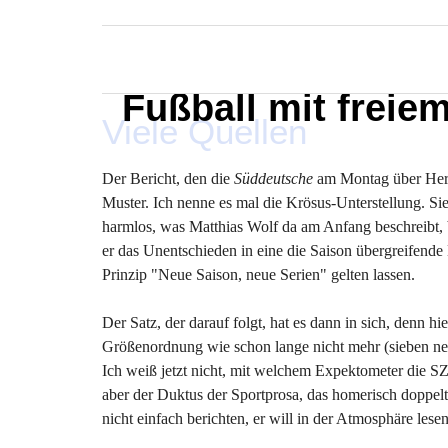
MARXELINHO
Fußball mit freie
Viele Quellen
Der Bericht, den die
Süddeutsche
am Montag über Hertha
Muster. Ich nenne es mal die Krösus-Unterstellung. Sie 
harmlos, was Matthias Wolf da am Anfang beschreibt, b
er das Unentschieden in eine die Saison übergreifende
Prinzip "Neue Saison, neue Serien" gelten lassen.
Der Satz, der darauf folgt, hat es dann in sich, denn hi
Größenordnung wie schon lange nicht mehr (sieben neu
Ich weiß jetzt nicht, mit welchem Expektometer die SZ 
aber der Duktus der Sportprosa, das homerisch doppelt
nicht einfach berichten, er will in der Atmosphäre lesen