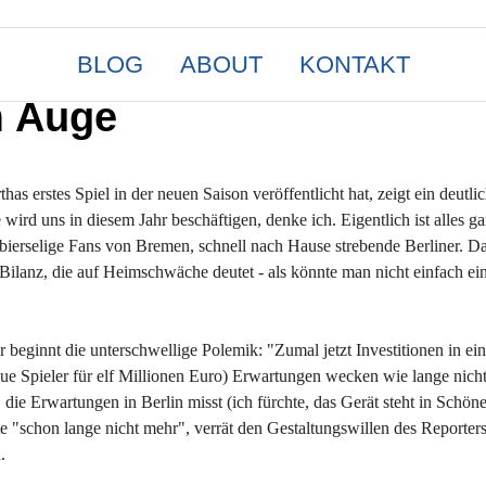
BLOG
ABOUT
KONTAKT
m Auge
s erstes Spiel in der neuen Saison veröffentlicht hat, zeigt ein deutli
wird uns in diesem Jahr beschäftigen, denke ich. Eigentlich ist alles g
ierselige Fans von Bremen, schnell nach Hause strebende Berliner. Dan
 Bilanz, die auf Heimschwäche deutet - als könnte man nicht einfach ei
er beginnt die unterschwellige Polemik: "Zumal jetzt Investitionen in ein
e Spieler für elf Millionen Euro) Erwartungen wecken wie lange nich
die Erwartungen in Berlin misst (ich fürchte, das Gerät steht in Schöne
e "schon lange nicht mehr", verrät den Gestaltungswillen des Reporters
.