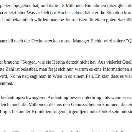
spieler abgegeben hat, und dafür 18 Millionen Einnahmen (abzüglich de
 zuletzt über Wasser hielt)
zu Buche stehen
, hätte er die Situation kor
rt. Und bekanntlich würden manche Journalisten für einen guten Satz töt
anziell nach der Decke strecken muss. Manager Eichin wird zitiert: "Qu
 braucht: "Sorgen, wie sie Hertha derzeit nicht hat. Aus vielerlei Quel
e Zahl ist belastbar, man fragt sich nur, warum es eine Informationen se
wird. No na net, sagt man in Wien in so einem Fall. Eh klar, dass es viel
 einmal.
 bedeutungsschwangeren Andeutung besser unterbringt, als wenn er es
lleicht auch die Millionen, die aus den Genussscheinen kommen, die ei
r Logik bekannter Komödien folgend, irgendjemandes Onkel sein müsst