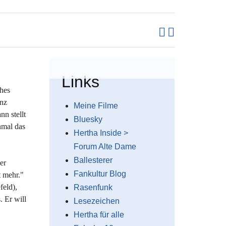
Links
ches
anz
Meine Filme
n stellt
Bluesky
nmal das
Hertha Inside >
Forum Alte Dame
Ballesterer
er
Fankultur Blog
t mehr."
feld),
Rasenfunk
. Er will
Lesezeichen
Hertha für alle