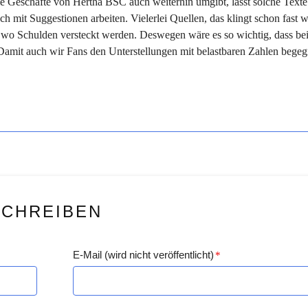
ie Geschäfte von Hertha BSC auch weiterhin umgibt, lässt solche Texte
ch mit Suggestionen arbeiten. Vielerlei Quellen, das klingt schon fast w
, wo Schulden versteckt werden. Deswegen wäre es so wichtig, dass be
 Damit auch wir Fans den Unterstellungen mit belastbaren Zahlen bege
SCHREIBEN
E-Mail (wird nicht veröffentlicht)
*