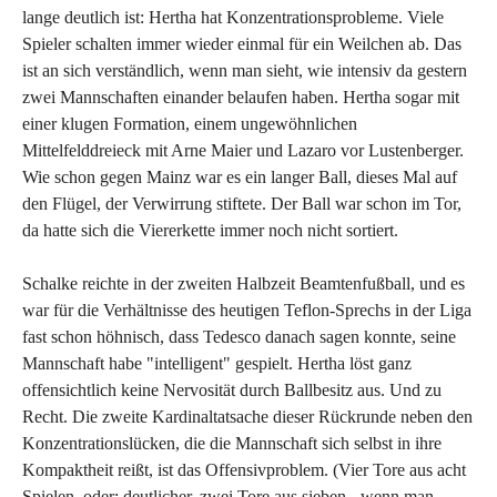
lange deutlich ist: Hertha hat Konzentrationsprobleme. Viele
Spieler schalten immer wieder einmal für ein Weilchen ab. Das
ist an sich verständlich, wenn man sieht, wie intensiv da gestern
zwei Mannschaften einander belaufen haben. Hertha sogar mit
einer klugen Formation, einem ungewöhnlichen
Mittelfelddreieck mit Arne Maier und Lazaro vor Lustenberger.
Wie schon gegen Mainz war es ein langer Ball, dieses Mal auf
den Flügel, der Verwirrung stiftete. Der Ball war schon im Tor,
da hatte sich die Viererkette immer noch nicht sortiert.
Schalke reichte in der zweiten Halbzeit Beamtenfußball, und es
war für die Verhältnisse des heutigen Teflon-Sprechs in der Liga
fast schon höhnisch, dass Tedesco danach sagen konnte, seine
Mannschaft habe "intelligent" gespielt. Hertha löst ganz
offensichtlich keine Nervosität durch Ballbesitz aus. Und zu
Recht. Die zweite Kardinaltatsache dieser Rückrunde neben den
Konzentrationslücken, die die Mannschaft sich selbst in ihre
Kompaktheit reißt, ist das Offensivproblem. (Vier Tore aus acht
Spielen, oder: deutlicher, zwei Tore aus sieben - wenn man