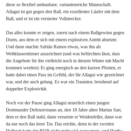
diese so flexibel umbaubare, variantenreiche Mannschaft.
Allagui ist gut gegen den Ball, ein exzellenter Läufer mit dem
Ball, und er ist ein versierter Vollstrecker.
Das alles konnte er zeigen, zuerst nach einem Ballgewinn gegen
Durm, aus dem er sich mit einem explosiven Antritt absetzte.
Und dann machte Adrián Ramos etwas, was ihn als
Weltklassestürmer auszeichnet (und was befürchten lässt, dass
die Angebote für ihn vielleicht noch in diesem Winter mit Macht
kommen werden): Er ging energisch an den kurzen Pfosten, er
hatte dabei einen Pass im Gefühl, der für Allagui wie gezeichnet
war, und der auch gelang. Es war ein Traumtor, beruhend auf
doppelter Explosivität.
Noch vor der Pause ging Allagui neuerlich einen jungen
Dortmunder Defensivmann an, den 18 Jahre alten Marian Sarr,
dem er den Ball stahl, dann versetzte er Weidenfeller, dann war
da nur noch das leere Tor. Das reichte, denn in der zweiten
Halbzeit hatte der BVB nicht mehr viel zuzusetzen, und Hertha