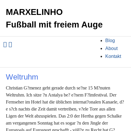
MARXELINHO
Fußball mit freiem Auge
Blog
About
Kontakt
Weltruhm
Christian G?menez geht gerade durch se?ne 15 M?nuten
Weltruhm. Ich sitze ?n Antalya be? e?nem F?lmfestival. Der
Fernseher im Hotel hat die üblichen internat?onalen Kanaele, d?
e s?ch nachts die Zeit damit vertreiben, v?ele Tore aus allen
Ligen der Welt abzuspielen. Das 2:0 der Hertha gegen Schalke
am vergangenen Sonntag hat es sogar ?n den Jingle der
Eurogoals auf Eurosport geschafft - völl?g zu Recht hat G?